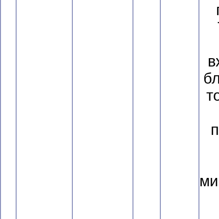
в
бл
т
п
ми