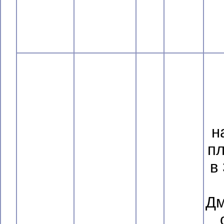
н
п
в
Дм