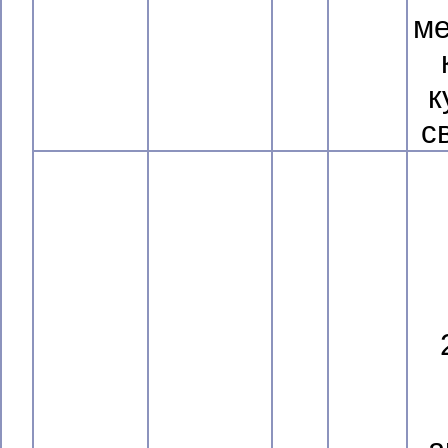
ме
к
с