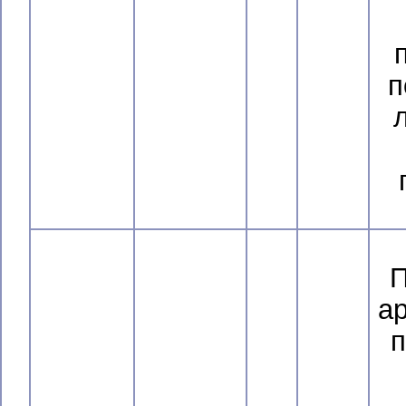
п
П
ар
п