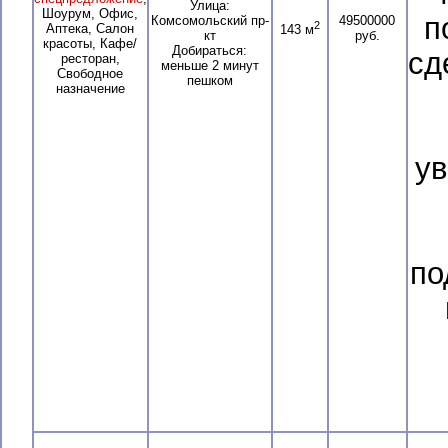
Улица:
Шоурум, Офис,
п
Комсомольский пр-
49500000
2
Аптека, Салон
143 м
кт
руб.
красоты, Кафе/
Добираться:
сд
ресторан,
меньше 2 минут
Свободное
пешком
назначение
у
по