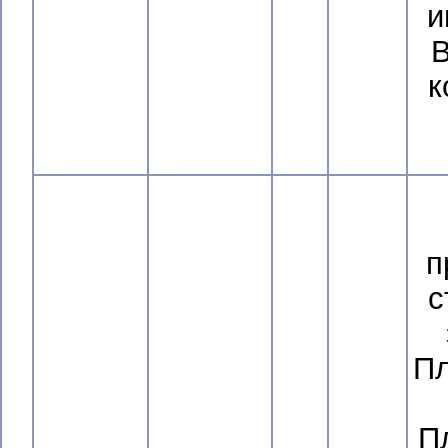
и
В
к
п
с
Пл
П