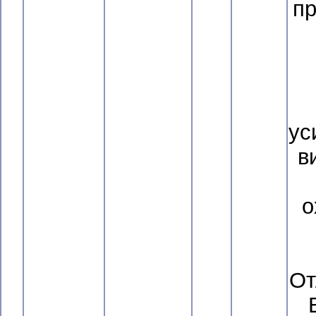
п
ус
в
о
От