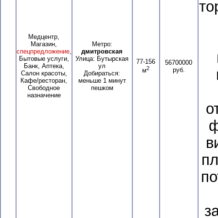
то
Медцентр,
Магазин,
Метро:
спецпредложение
,
дмитровская
Бытовые услуги,
Улица: Бутырская
77-156
56700000
Банк, Аптека,
ул
2
руб.
м
Салон красоты,
Добираться:
Кафе/ресторан,
меньше 1 минут
Свободное
пешком
назначение
о
ф
в
пл
по
з