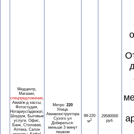
о
О
Медцентр,
Магазин,
ме
спецпредложение
,
Авиа/ж-д кассы,
Метро:
220
Фотостудия,
Улица:
Нотариус/адвокат,
Авиаконструктора
а
99-220
Шоурум, Бытовые
29580000
Сухого ул
2
услуги, Офис,
руб.
м
Добираться:
Банк, Столовая,
меньше 3 минут
Аптека, Салон
пешком
красоты, Кафе/