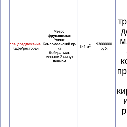
т
д
Метро:
фрунзенская
м
Улица:
спецпредложение
,
Комсомольский пр-
93000000
2
184 м
Кафе/ресторан
кт
руб.
Добираться:
меньше 2 минут
к
пешком
пр
ки
р