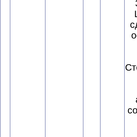
с
о
Ст
с