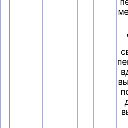
п
ме
с
пе
в
вы
п
в