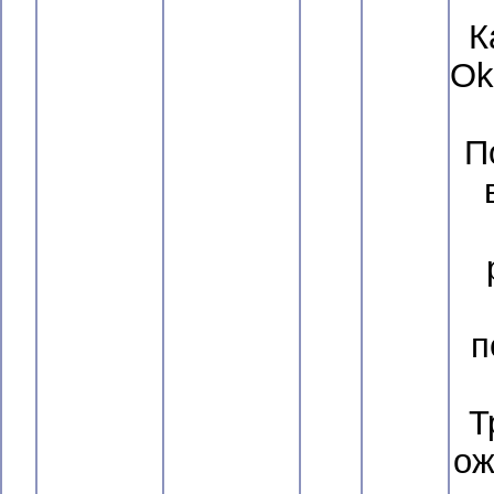
К
Ok
П
п
Т
ож