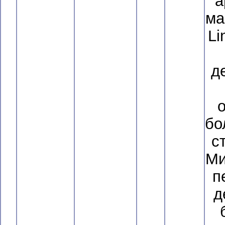
а
ма
Li
д
бо
с
Ми
п
д