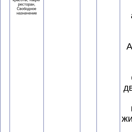
ресторан,
Свободное
назначение
А
д
жи