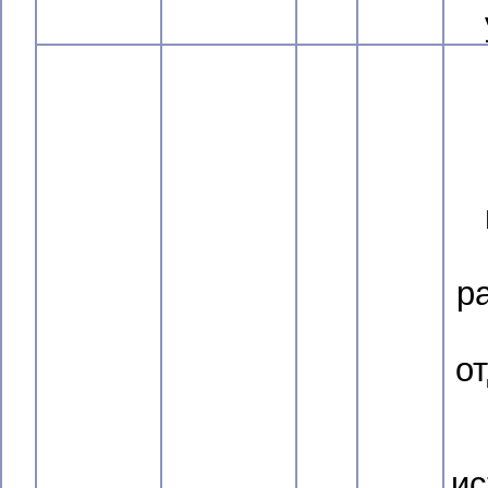
р
о
ис