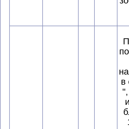
зо
П
по
на
в
"
б