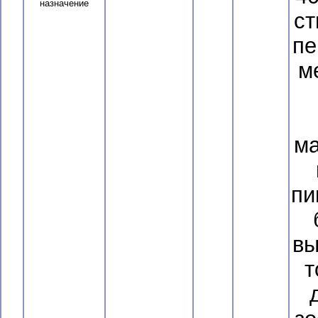
назначение
ст
пе
м
ма
пи
вы
т