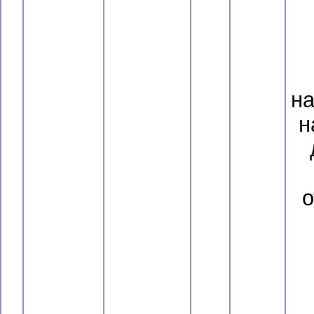
н
н
о