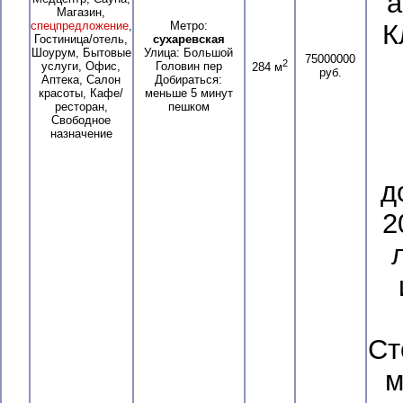
а
Магазин,
спецпредложение
,
Метро:
К
Гостиница/отель,
сухаревская
Шоурум, Бытовые
Улица: Большой
75000000
2
услуги, Офис,
Головин пер
284 м
руб.
Аптека, Салон
Добираться:
красоты, Кафе/
меньше 5 минут
ресторан,
пешком
Свободное
назначение
д
2
Ст
м