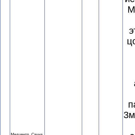
М
э
ц
п
3м
Медцентр, Сауна,