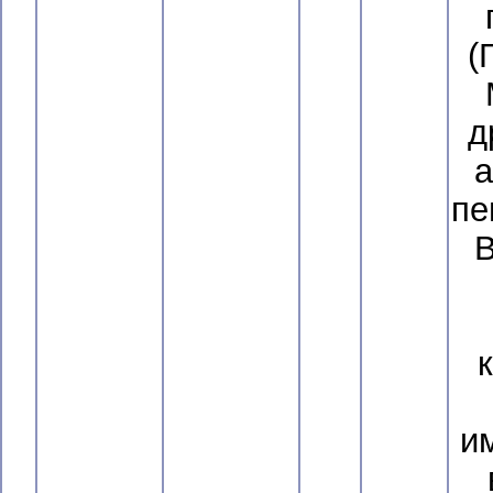
(
д
а
пе
В
и