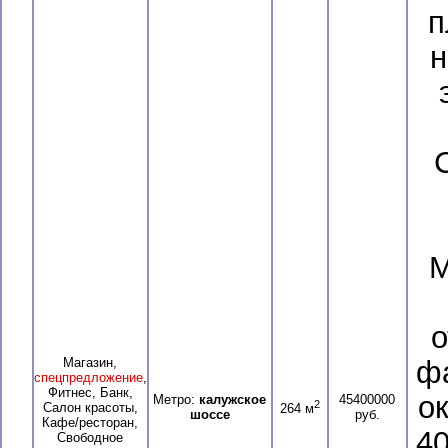
п
н
М
о
Магазин,
ф
спецпредложение
,
Фитнес, Банк,
о
Метро:
калужское
45400000
2
Салон красоты,
264 м
шоссе
руб.
Кафе/ресторан,
40
Свободное