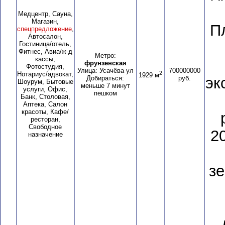
Медцентр, Сауна,
Магазин,
П
спецпредложение
,
Автосалон,
Гостиница/отель,
Фитнес, Авиа/ж-д
Метро:
кассы,
фрунзенская
Фотостудия,
Улица: Усачёва ул
700000000
2
Нотариус/адвокат,
1929 м
Добираться:
руб.
эк
Шоурум, Бытовые
меньше 7 минут
услуги, Офис,
пешком
Банк, Столовая,
Аптека, Салон
красоты, Кафе/
ресторан,
Свободное
2
назначение
зе