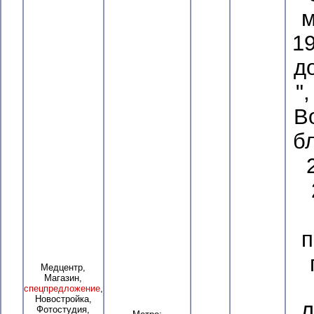
м
19
д
"
В
бл
п
Медцентр,
Магазин,
спецпредложение
,
Новостройка,
Д
Фотостудия,