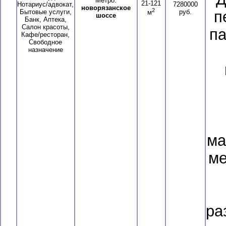
Метро:
21-121
Нотариус/адвокат,
7280000
новорязанское
2
Бытовые услуги,
руб.
п
м
шоссе
Банк, Аптека,
Салон красоты,
па
Кафе/ресторан,
Свободное
назначение
ма
ме
ра