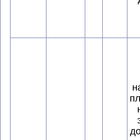
н
п
до