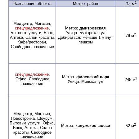
2
Назначение объекта
Метро, район
Пл.м
Медцентр, Магазин,
спецпредложение
,
Метро:
дмитровская
Бытовые услуги, Банк,
Улица: Бутырская ул
2
79 м
Аптека, Салон красоты,
Добираться: меньше 1 минут
Кафе/ресторан,
пешком
Свободное назначение
спецпредложение
,
Метро:
филевский парк
2
Офис, Свободное
245 м
Улица: Минская ул
назначение
Медцентр, Магазин,
Новостройка, Шоурум,
Бытовые услуги, Офис,
2
Метро:
калужское шоссе
52 м
Банк, Аптека, Салон
красоты, Свободное
назначение