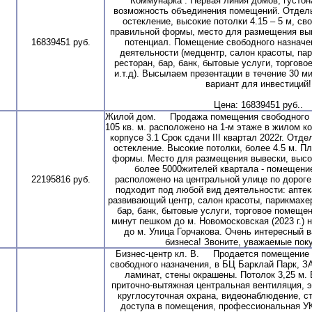
Коммунарка . Первая линия домов, густон
возможность объединения помещений. Отдель
остекление, высокие потолки 4.15 – 5 м, с
правильной формы, место для размещения выв
16839451 руб.
потенциал. Помещение свободного назначе
деятельности (медцентр, салон красоты, па
ресторан, бар, банк, бытовые услуги, торгов
и.т.д). Высылаем презентации в течение 30 м
вариант для инвестиций!
Цена: 16839451 руб..
Жилой дом. Продажа помещения свободного 
105 кв. м. расположено на 1-м этаже в жилом к
корпусе 3.1 Срок сдачи III квартал 2022г. Отд
остекление. Высокие потолки, более 4.5 м. П
формы. Место для размещения вывески, высо
более 5000жителей квартала - помещение
22195816 руб.
расположено на центральной улице по дороге
подходит под любой вид деятельности: аптек
развивающий центр, салон красоты, парикмахер
бар, банк, бытовые услуги, торговое помещен
минут пешком до м. Новомосковская (2023 г.) 
до м. Улица Горчакова. Очень интересный 
бизнеса! Звоните, уважаемые поку
Бизнес-центр кл. В. Продается помещение 52
свободного назначения, в БЦ Барклай Парк, 
ламинат, стены окрашены. Потолок 3,25 м. 
приточно-вытяжная центральная вентиляция, э
круглосуточная охрана, видеонаблюдение, с
доступа в помещения, профессиональная УК