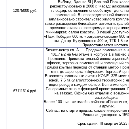
ВиЛэнд. Здание БЦ Барклай Парк клас
реконструировано в 2008 г. Фасад: алюкобо
12075000 руб.
площадь остекления способствует дополни
помещений. В непосредственной близост
запланировано строительство жилого комплек
также расширение ближайших автомагистралей.
арсенале отлично посещаемую корпоративн
минимаркет, салон красоты. В пешей доступно
«Парк Победы» 600 м, «Багратионовская» 900 м
км. До пр. Кутузовского 400 м, ТТК 1,5 к
Предоставляется ипотека.
Бизнес-центр кл. А. Продажа помещения в 
481,7 м2 на 6-м этаже в корпусе 1 в бизнес
Прокшино. Привлекательный инвестиционный
офисов, торговых помещений и помещений св
Прямой крытый переход от станции метро Прок
мин. до аэропорта «Внуково». Торговый цен
Высокотехнологичные лифты KONE. 325 мест в
зоной. 7,5 га благоустроенной территории с 
водопровод в каждом офисе. Вся инженерия
Панорамные окна с функцией проветривания. 
67111614 руб.
на этажах. Офисы без отделки с возможн
застройщика!
Более 100 тыс. жителей в районах «Прокшино»,
и других.
Сейчас, на старте продаж, самые интересные 
Реальная доходность 15%
Срок сдачи: III квартал 2023 