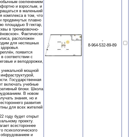
необычным озеленением
мфортно и взрослым, и
вращаться в маленький
 комплекса в том, что
 и продвинутых плавно
ию площадью 9 гектар,
квы в тренировочно-
ёновское». Фактически
олиса, расположен
-
ходим для неспешных
8-964-532-89-89
 здоровья.
креплён, появится
 в соответствии с
еговые и велодорожки,
с уникальной мощной
 инфраструктурой,
сти. Государственная
ет включать учебные
ративный блоки. Школа
рудованием. В новом
лучать знания, но и
естороннего развития
упны для всех жителей
2 году будет открыт
уальному проекту.
агает всестороннее
го психологического
 оборудованием и