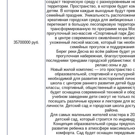
создаст творческую среду с разноуровневым 
территории. Пространство, в котором будет ко
детям. В котором каждые выходные будут пре
семейный праздник. Уникальность расположения
креативная городская среда для амбициозных
перетекает в большую лесопарковую территор
трансформированную по программе мэра Мос
прогулочный эко-массив «Спортивный парк Дес
в центре современного оживлённого мегап
35700000 руб.
ухоженный лесной массив, который так необ
семейных прогулок и поддержания
Берег реки Десна во всём районе будет у
прогулочная набережная, благоустроенная
последними трендами городской урбанистики: б
релакс-зоны и др.
Новый жилой комплекс — это пространство 
образовательной, спортивной и культурной
необходимой для развития всесторонней лично
школа с центром раннего развития детей буд
классы, спортивный, общественный и админист
будет оснащена современной техникой и обо
учебном заведении дети смогут не только по
посещать различные кружки и лектории для вс
личности. Детский сад и городская школа дост
района.
Для самых маленьких жителей кластера в 202
детский сад, который строится по индивид
Концепция образовательной среды предпол
развитие ребенка в атмосфере максимально
комфорта. Сад будет оснащен передовым