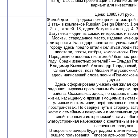
и.т.д). Высылаем презентации в течение 30 м
вариант для инвестиций!
Цена: 10985784 руб..
Жилой дом. Продажа помещения от застройщика
1 этаж в комплексе Russian Design District, 1 о
2кв. , этажей: 13, адрес Ватутинки дер., д. 4
Ватутинки – один из самых интересных и твор
Москвы, стародачное место, издавна имеющ
элитарности. Благодаря сочетанию уникальной?
городу здесь предпочитали селиться люди тв
писатели, поэты, актёры, композиторы. Поэ
Переделкино посёлок писателей? был построен
году. Среди известных жителей? — Эльдар Ряз
Владимир Высоцкий, Александр Твардовский,
Юлиан Семенов, поэт Михаил Матусовскии?,
здесь написавший слова песни «Подмосковны
другие.
Здесь сформирована уникальная жилая сре
заданная широким прогулочным бульваром, пр
района. Оказавшись здесь, попадаешь в са
жизни, насыщенную яркими эмоциями: выставк
уличные инсталляции, перформансы в нест
пространствах. Но свернув чуть в сторону, вс
кафе с семейными пекарнями и маленькими ди
свойственными исторической части любого
благоустроенная набережная с креативным ве
неспешных прогулок.
В морозные вечера будут радовать зимние сад
общего пользования. Топовое арт-бюро Росси