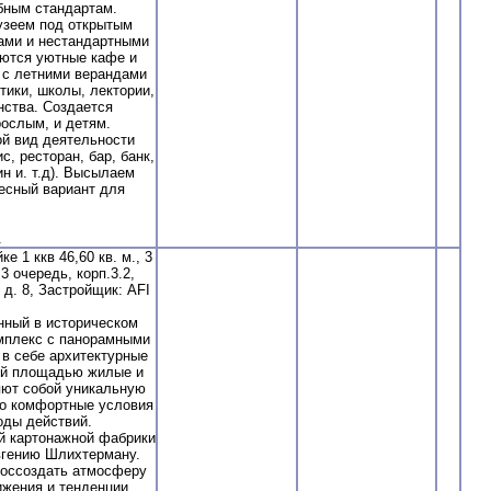
бным стандартам.
узеем под открытым
ами и нестандартными
оются уютные кафе и
 с летними верандами
тики, школы, лектории,
нства. Создается
рослым, и детям.
й вид деятельности
, ресторан, бар, банк,
н и. т.д). Высылаем
ресный вариант для
.
1 ккв 46,60 кв. м., 3
 очередь, корп.3.2,
, д. 8, Застройщик: AFI
нный в историческом
мплекс с панорамными
в себе архитектурные
ой площадью жилые и
яют собой уникальную
о комфортные условия
оды действий.
й картонажной фабрики
вгению Шлихтерману.
воссоздать атмосферу
ижения и тенденции