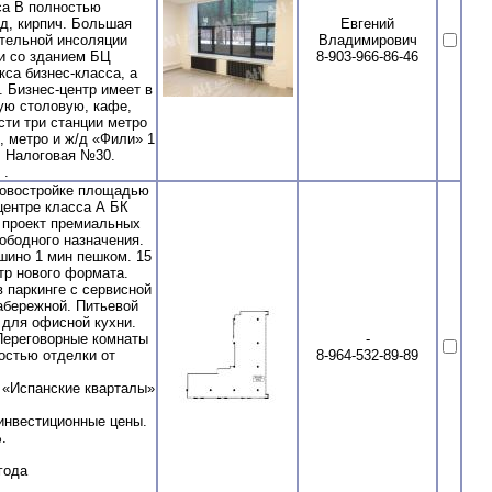
са В полностью
нд, кирпич. Большая
Евгений
тельной инсоляции
Владимирович
и со зданием БЦ
8-903-966-86-46
са бизнес-класса, а
 Бизнес-центр имеет в
ую столовую, кафе,
сти три станции метро
, метро и ж/д «Фили» 1
м. Налоговая №30.
 .
новостройке площадью
 центре класса А БК
 проект премиальных
ободного назначения.
шино 1 мин пешком. 15
тр нового формата.
 паркинге с сервисной
набережной. Питьевой
 для офисной кухни.
Переговорные комнаты
-
остью отделки от
8-964-532-89-89
 «Испанские кварталы»
инвестиционные цены.
.
года