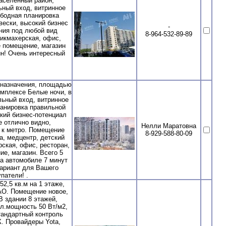
аселенный район,
ный вход, витринное
вободная планировка
ески, высокий бизнес
-
ния под любой вид
8-964-532-89-89
рикмахерская, офис,
ое помещение, магазин
ин! Очень интересный
назначения, площадью
омплексе Белые ночи, в
ельный вход, витринное
ланировка правильной
кий бизнес-потенциал
 отлично видно,
Нелли Маратовна
 к метро. Помещение
8-929-588-80-09
а, медцентр, детский
ская, офис, ресторан,
ие, магазин. Всего 5
на автомобиле 7 минут
вариант для Вашего
патели! .
,5 кв.м на 1 этаже,
ЗАО. Помещение новое,
В здании 8 этажей,
л.мощность 50 Вт/м2,
тандартный контроль
. Провайдеры Yota,