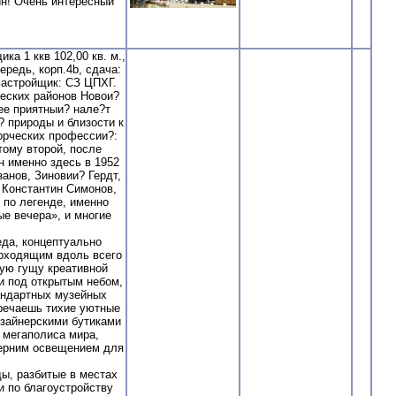
ин! Очень интересный
 1 ккв 102,00 кв. м.,
чередь, корп.4b, сдача:
, Застройщик: СЗ ЦПХГ.
ческих районов Новои?
ее приятныи? нале?т
 природы и близости к
орческих профессии?:
тому второй, после
 именно здесь в 1952
анов, Зиновии? Гердт,
 Константин Симонов,
 по легенде, именно
е вечера», и многие
да, концептуально
оходящим вдоль всего
мую гущу креативной
и под открытым небом,
андартных музейных
тречаешь тихие уютные
зайнерскими бутиками
 мегаполиса мира,
черним освещением для
ы, разбитые в местах
и по благоустройству