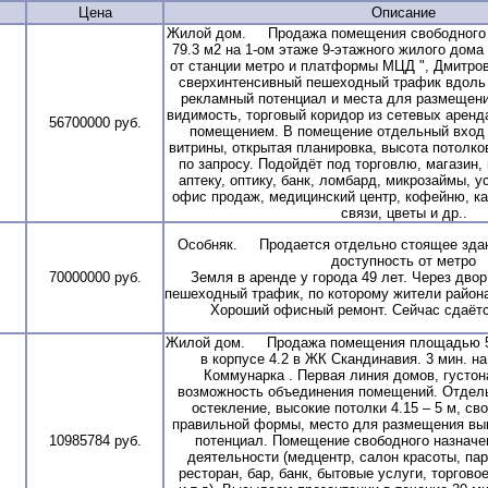
Цена
Описание
Жилой дом. Продажа помещения свободного 
79.3 м2 на 1-ом этаже 9-этажного жилого дома 
от станции метро и платформы МЦД ", Дмитровс
сверхинтенсивный пешеходный трафик вдоль
рекламный потенциал и места для размещени
видимость, торговый коридор из сетевых аренд
56700000 руб.
помещением. В помещение отдельный вход 
витрины, открытая планировка, высота потолков
по запросу. Подойдёт под торговлю, магазин,
аптеку, оптику, банк, ломбард, микрозаймы, у
офис продаж, медицинский центр, кофейню, к
связи, цветы и др..
Особняк. Продается отдельно стоящее здани
доступность от метро
70000000 руб.
Земля в аренде у города 49 лет. Через дво
пешеходный трафик, по которому жители района
Хороший офисный ремонт. Сейчас сдаётся
Жилой дом. Продажа помещения площадью 52,
в корпусе 4.2 в ЖК Скандинавия. 3 мин. на
Коммунарка . Первая линия домов, густон
возможность объединения помещений. Отдель
остекление, высокие потолки 4.15 – 5 м, с
правильной формы, место для размещения выв
10985784 руб.
потенциал. Помещение свободного назначе
деятельности (медцентр, салон красоты, па
ресторан, бар, банк, бытовые услуги, торгов