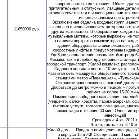
современного градостроения. Облик здании
притягательным и статусным. Изящные детали
отлично сочетаются с инновационными технол
использованными при строител
Эксклюзивная отделка входных групп и мест
выполнена с использованием натурального кам
11650000 руб.
других материалов. В оформлении каждого к
музыкальные мотивы, которые выражены не толь
в наличии портретов композиторов на входе
зданий оборудованы стойки ресепшен, ра
скоростные лифты и предусмотрены индиви
Удобное расположение позволяет быстро доби
Москвы, так и в любой другой район столицы,
городской транспорт. Жилой комплекс располож
Садового кольца и всего в 10 минутах – от
Развитая сеть маршрутов общественного транс
станциями метро «Павелецкая», «Тульская»
Остановки расположены в шаговой доступно
Добраться до метро можно и пешком – прогу
займет не более 15-20 мину
Помещение свободного назначения под любо
(медцентр, салон красоты, парикмахерская, офис
бытовые услуги, торговое помещение, магази
презентации в течение 30 мин! Очень инте
инвестиций!
Срок сдачи: 4 кв. 2021 г.
Высота потолков: 3.10 м.
Жилой дом. Продажа помещения площадью 72,
в корпусе 15 в ЖК Скандинавия. 3 мин. на