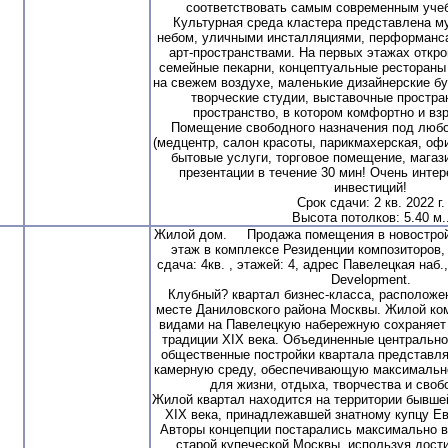
соответствовать самым современным уче
Культурная среда кластера представлена м
небом, уличными инсталляциями, перформанс
арт-пространствами. На первых этажах откр
семейные пекарни, концептуальные рестораны
на свежем воздухе, маленькие дизайнерские бу
творческие студии, выставочные простра
пространство, в котором комфортно и вз
Помещение свободного назначения под любо
(медцентр, салон красоты, парикмахерская, офис
бытовые услуги, торговое помещение, магази
презентации в течение 30 мин! Очень инте
инвестиций!
Срок сдачи: 2 кв. 2022 г.
Высота потолков: 5.40 м.
Жилой дом. Продажа помещения в новостройке 
этаж в комплексе Резиденции композиторов, 3
сдача: 4кв. , этажей: 4, адрес Павелецкая наб.
Development.
Клубный? квартал бизнес-класса, расположе
месте Даниловского района Москвы. Жилой ко
видами на Павелецкую набережную сохраняет 
традиции XIX века. Объединенные центральн
общественные постройки квартала представл
камерную среду, обеспечивающую максимальн
для жизни, отдыха, творчества и своб
Жилой квартал находится на территории бывше
XIX века, принадлежавшей знатному купцу Е
Авторы концепции постарались максимально 
старой купеческой Москвы, используя дост