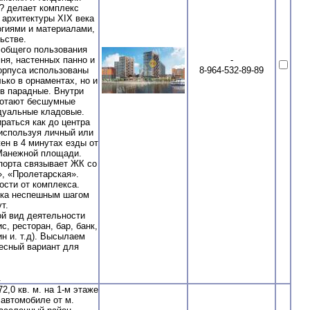
? делает комплекс
 архитектуры XIX века
огиями и материалами,
ьстве.
 общего пользования
ня, настенных панно и
-
орпуса использованы
8-964-532-89-89
ко в орнаментах, но и
 в парадные. Внутри
ботают бесшумные
дуальные кладовые.
раться как до центра
 используя личный или
ен в 4 минутах езды от
 Манежной площади.
порта связывает ЖК со
, «Пролетарская».
сти от комплекса.
лка неспешным шагом
т.
й вид деятельности
, ресторан, бар, банк,
н и. т.д). Высылаем
ресный вариант для
.
0 кв. м. на 1-м этаже
 автомобиле от м.