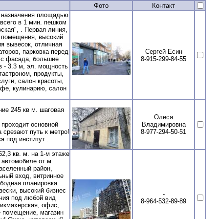
Фото
Контакт
назначения площадью
всего в 1 мин. пешком
кая", . Первая линия,
 помещения, высокий
я вывесок, отличная
аторов, парковка перед
Сергей Есин
с фасада, большие
8-915-299-84-55
 - 3.3 м, эл. мощность
 гастроном, продукты,
слуги, салон красоты,
афе, кулинарию, салон
е 245 кв м. шаговая
Олеся
р проходит основной
Владимировна
 срезают путь к метро!
8-977-294-50-51
 под институт .
3 кв. м. на 1-м этаже
 автомобиле от м.
аселенный район,
ный вход, витринное
вободная планировка
ески, высокий бизнес
-
ния под любой вид
8-964-532-89-89
рикмахерская, офис,
ое помещение, магазин