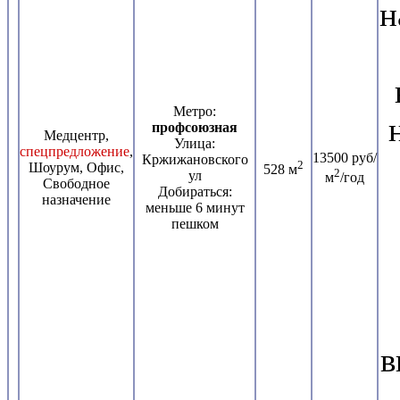
н
Метро:
профсоюзная
Медцентр,
Улица:
спецпредложение
,
13500 руб/
Кржижановского
2
Шоурум, Офис,
528 м
2
ул
м
/год
Свободное
Добираться:
назначение
меньше 6 минут
пешком
в