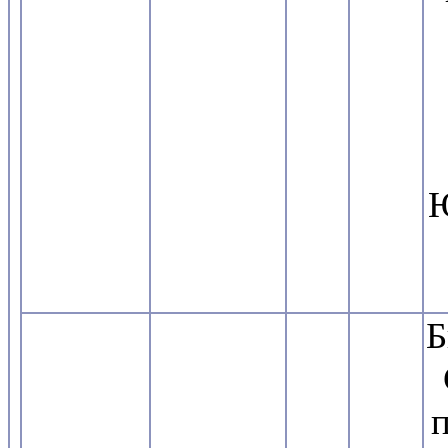
Ю
Б
С