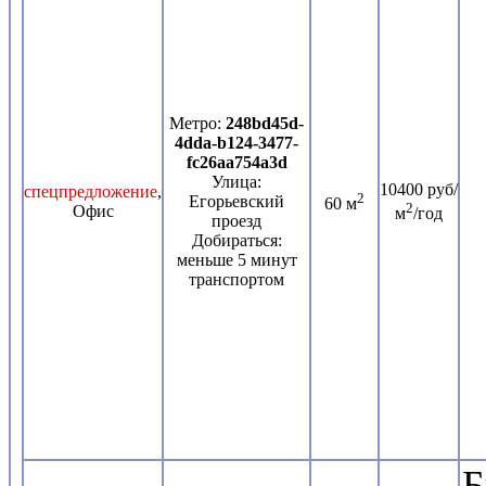
Метро:
248bd45d-
4dda-b124-3477-
fc26aa754a3d
Улица:
10400 руб/
спецпредложение
,
2
Егорьевский
60 м
2
Офис
м
/год
проезд
Добираться:
меньше 5 минут
транспортом
Б