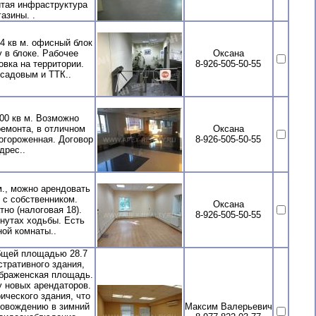
итая инфраструктура
азины. .
4 кв м. офисный блок
у в блоке. Рабочее
Оксана
овка на территории.
8-926-505-50-55
садовым и ТТК..
00 кв м. Возможно
 ремонта, в отличном
Оксана
 огороженная. Договор
8-926-505-50-55
дрес..
., можно арендовать
 с собственником.
Оксана
но (налоговая 18).
8-926-505-50-55
инутах ходьбы. Есть
ой комнаты..
бщей площадью 28.7
стративного здания,
ображенская площадь.
у новых арендаторов.
ического здания, что
ровождению в зимний
Максим Валерьевич