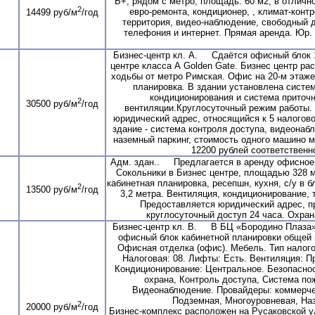
Б+, рядом с метро, площадь: 60 м2, в отличн
2
евро-ремонта, кондиционер, , климат-конт
14499 руб/м
/год
территория, видео-наблюдение, свободный до
телефония и интернет. Прямая аренда. Юр.
Бизнес-центр кл. А. Сдаётся офисный блок 1
центре класса А Golden Gate. Бизнес центр ра
ходьбы от метро Римская. Офис на 20-м этаже
планировка. В здании установлена систе
кондиционирования и система приточ
2
30500 руб/м
/год
вентиляции.Круглосуточный режим работы.
юридический адрес, относящийся к 5 налогово
здание - система контроля доступа, видеонаб
наземный паркинг, стоимость одного машино м
12200 рублей соответственно
Адм. здан.. Предлагается в аренду офисное
Сокольники в Бизнес центре, площадью 328 м
кабинетная планировка, ресепшн, кухня, с/у в б
2
13500 руб/м
/год
3,2 метра. Вентиляция, кондиционирование, 
Предоставляется юридический адрес, п
круглосуточный доступ 24 часа. Охрана
Бизнес-центр кл. В. В БЦ «Бородино Плаза»
офисный блок кабинетной планировки общей
Офисная отделка (офис). Мебель. Тип налог
Налоговая: 08. Лифты: Есть. Вентиляция: П
Кондиционирование: Центральное. Безопаснос
охрана, Контроль доступа, Система по
Видеонаблюдение. Провайдеры: коммерче
Подземная, Многоуровневая, На
2
20000 руб/м
/год
Бизнес-комплекс расположен на Русаковской ул