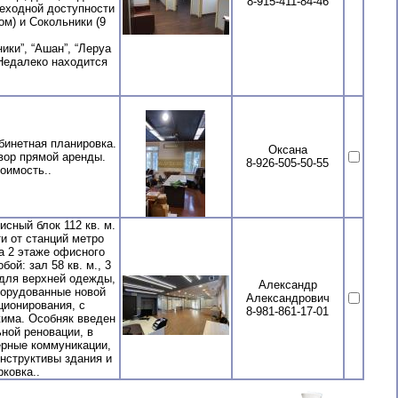
8-915-411-84-46
шеходной доступности
ом) и Сокольники (9
ки”, “Ашан”, “Леруа
 Недалеко находится
бинетная планировка.
Оксана
овор прямой аренды.
8-926-505-50-55
оимость..
сный блок 112 кв. м.
ти от станций метро
а 2 этаже офисного
ой: зал 58 кв. м., 3
а для верхней одежды,
Александр
оборудованные новой
Александрович
ционирования, с
8-981-861-17-01
жима. Особняк введен
ной реновации, в
ерные коммуникации,
нструктивы здания и
ковка..