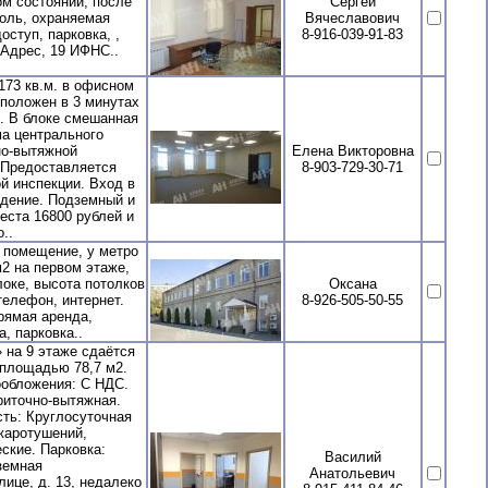
ом состоянии, после
Сергей
роль, охраняемая
Вячеславович
ступ, парковка, ,
8-916-039-91-83
 Адрес, 19 ИФНС..
73 кв.м. в офисном
сположен в 3 минутах
. В блоке смешанная
ма центрального
но-вытяжной
Елена Викторовна
 Предоставляется
8-903-729-30-71
й инспекции. Вход в
лдение. Подземный и
еста 16800 рублей и
..
 помещение, у метро
2 на первом этаже,
локе, высота потолков
Оксана
телефон, интернет.
8-926-505-50-55
рямая аренда,
, парковка..
 на 9 этаже сдаётся
 площадью 78,7 м2.
ообложения: С НДС.
риточно-вытяжная.
ть: Круглосуточная
жаротушений,
ские. Парковка:
Василий
земная
Анатольевич
ице, д. 13, недалеко