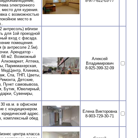
 видеонаблюдение,
8-977-822-03-77
тема электронного
 место для курения.
овка с возможностью
покойное место в
..
 антресоль) вблизи
ть для 1ой проездной
ьный вход с фасада.
жение помещения.
(в антресоле 2.5м).
очки. Арендатор -
Н 68 м2. Возможный
Алексей
 Алкомаркет, Аптека,
Владимирович
ты, Парикмахерская,
8-925-399-32-09
, МедЦентр, Клиника,
аж, Спа, ТНП, Цветы,
Ремонта, Детские,
, Пункт самовывоза,
м, Бутик, Ювелирный,
одарки, Сувениры,
30 кв.м. в офисном
ие с кондиционером.
Елена Викторовна
 юридический адрес.
8-903-729-30-71
в, комплексный обед
изнес центра класса