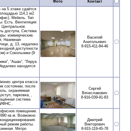
Фото
Контакт
 на 5 этаже сдаётся
площадью 114,1 м2.
фис). Мебель. Тип
ы: Есть. Вентиляция:
 Центральное.
ль доступа, Система
ры: коммерческие.
Василий
я, Наземная
Анатольевич
ице, д. 13, недалеко
8-915-411-84-46
шеходной доступности
ом) и Сокольники (9
ки”, “Ашан”, “Леруа
 Недалеко находится
изнес центра класса
ом состоянии, после
Сергей
роль, охраняемая
Вячеславович
ступ, парковка, ,
8-916-039-91-83
рощённая система
 ИФНС..
 офисное помещение.
890 кв.м. Возможно
 кондиционирования.
Дмитрий
ный режим работы.
Викторович
аземная. Метро
8-915-119-45-78