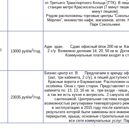
от Третьего Транспортного Кольца (ТТК). В пе
станции метро Красносельская (7 минут пешк
минут пешком).
Рядом расположены торговые центры “Сокольни
Мерлен”, множество кафе, магазинов, аптек.
Парк Сокольники.
.
Адм. здан.. Сдаю офисный блок 200 кв м. Ка
2
2
2 с/у. Возможно деление 14, 20, 50 кв м. Дог
13000 руб/м
/год
Коммунальные платежи входят в ст
Бизнес-центр кл. В. Предлагаем в аренду офи
(зал, три кабинета, 2 с/у), в пешей доступнос
Красные ворота и Бауманская. Расположен н
особняка. Окна с трех сторон. Представляет соб
кабинета по: 13, 13, 16 кв. м., при входе - ниш
а так же есть кухня и антресоль. 2 санузла 
2
23035 руб/м
/год
сантехникой. Центральная система конди
возможностью регулировки температурного ре
в эксплуатацию в 2015 году после капиталь
результате которой были заменены все инжен
перекрытия, крыша, основные строительные ко
все сети коммунальных услуг. Пар