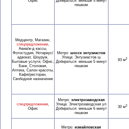
Офис
Добираться: меньше 5 минут
пешком
Медцентр, Магазин,
спецпредложение
,
Авиа/ж-д кассы,
Фотостудия, Нотариус/
Метро:
шоссе энтузиастов
адвокат, Шоурум,
Улица: Энтузиастов ш
2
93 м
Бытовые услуги, Офис,
Добираться: меньше 5 минут
Банк, Столовая,
пешком
Аптека, Салон красоты,
Кафе/ресторан,
Свободное назначение
Метро:
электрозаводская
спецпредложение
,
Улица: Электрозаводская ул
2
30 м
Офис
Добираться: меньше 6 минут
пешком
Метро:
измайловская