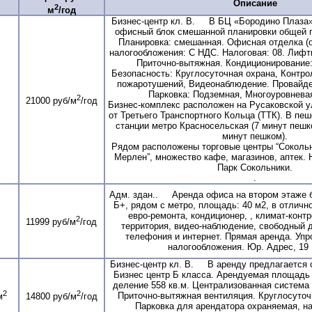
Описание
2
м
/год
Бизнес-центр кл. В. В БЦ «Бородино Плаза»
офисный блок смешанной планировки общей 
Планировка: смешанная. Офисная отделка (о
налогообложения: С НДС. Налоговая: 08. Лифт
Приточно-вытяжная. Кондиционирование:
Безопасность: Круглосуточная охрана, Контро
пожаротушений, Видеонаблюдение. Провайде
Парковка: Подземная, Многоуровнева
2
21000 руб/м
/год
Бизнес-комплекс расположен на Русаковской ул
от Третьего Транспортного Кольца (ТТК). В пе
станции метро Красносельская (7 минут пешк
минут пешком).
Рядом расположены торговые центры “Сокольни
Мерлен”, множество кафе, магазинов, аптек.
Парк Сокольники.
.
Адм. здан.. Аренда офиса на втором этаже б
Б+, рядом с метро, площадь: 40 м2, в отличн
евро-ремонта, кондиционер, , климат-конт
2
11999 руб/м
/год
территория, видео-наблюдение, свободный до
телефония и интернет. Прямая аренда. Уп
налогообложения. Юр. Адрес, 19
Бизнес-центр кл. В. В аренду предлагается
Бизнес центр Б класса. Арендуемая площадь 
деление 558 кв.м. Централизованная система
2
2
Приточно-вытяжная вентиляция. Круглосуточ
м
14800 руб/м
/год
Парковка для арендатора охраняемая, н