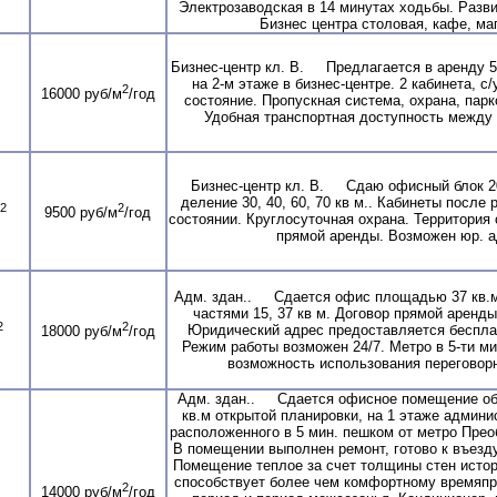
Электрозаводская в 14 минутах ходьбы. Разв
Бизнес центра столовая, кафе, маг
Бизнес-центр кл. В. Предлагается в аренду 5
на 2-м этаже в бизнес-центре. 2 кабинета, с/
2
16000 руб/м
/год
состояние. Пропускная система, охрана, парк
Удобная транспортная доступность между 
Бизнес-центр кл. В. Сдаю офисный блок 2
деление 30, 40, 60, 70 кв м.. Кабинеты после
2
2
9500 руб/м
/год
состоянии. Круглосуточная охрана. Территория
прямой аренды. Возможен юр. а
Адм. здан.. Сдается офис площадью 37 кв.м
частями 15, 37 кв м. Договор прямой аренды
2
2
Юридический адрес предоставляется бесплат
18000 руб/м
/год
Режим работы возможен 24/7. Метро в 5-ти м
возможность использования переговорн
Адм. здан.. Сдается офисное помещение о
кв.м открытой планировки, на 1 этаже админи
расположенного в 5 мин. пешком от метро Пре
В помещении выполнен ремонт, готово к въезд
Помещение теплое за счет толщины стен истор
способствует более чем комфортному времяп
2
14000 руб/м
/год