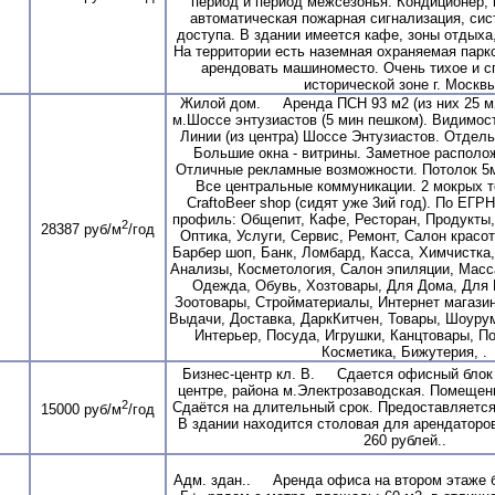
период и период межсезонья. Кондиционер,
автоматическая пожарная сигнализация, сис
доступа. В здании имеется кафе, зоны отдыха,
На территории есть наземная охраняемая парк
арендовать машиноместо. Очень тихое и с
исторической зоне г. Москвы
Жилой дом. Аренда ПСН 93 м2 (из них 25 м2
м.Шоссе энтузиастов (5 мин пешком). Видимос
Линии (из центра) Шоссе Энтузиастов. Отдел
Большие окна - витрины. Заметное располо
Отличные рекламные возможности. Потолок 5м 
Все центральные коммуникации. 2 мокрых т
CraftoBeer shop (сидят уже 3ий год). По ЕГР
профиль: Общепит, Кафе, Ресторан, Продукты,
2
28387 руб/м
/год
Оптика, Услуги, Сервис, Ремонт, Салон красо
Барбер шоп, Банк, Ломбард, Касса, Химчистка
Анализы, Косметология, Салон эпиляции, Масс
Одежда, Обувь, Хозтовары, Для Дома, Для 
Зоотовары, Стройматериалы, Интернет магазин
Выдачи, Доставка, ДаркКитчен, Товары, Шоуру
Интерьер, Посуда, Игрушки, Канцтовары, П
Косметика, Бижутерия, .
Бизнес-центр кл. В. Сдается офисный блок 
центре, района м.Электрозаводская. Помещен
2
Сдаётся на длительный срок. Предоставляется
15000 руб/м
/год
В здании находится столовая для арендаторо
260 рублей..
Адм. здан.. Аренда офиса на втором этаже б