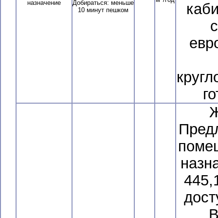
м
/год
назначение
Добираться: меньше
каби
10 минут пешком
с
евр
кругл
го
Предл
поме
назн
445,
дост
В