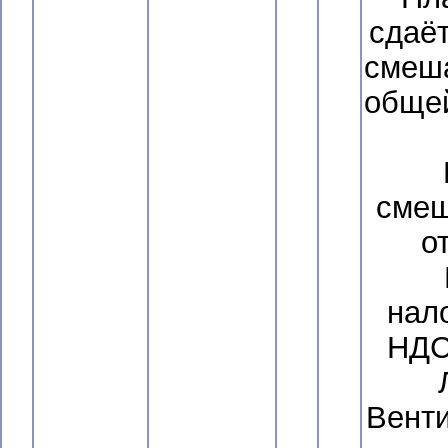
сдаё
смеш
обще
смеш
о
нал
НДС
Венти