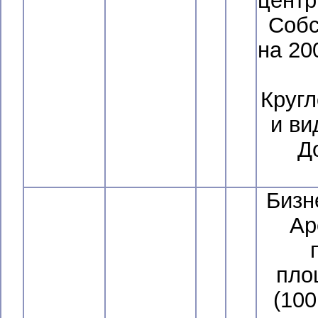
центр
Собс
на 20
Кругл
и ви
Д
Бизн
Ар
пло
(100