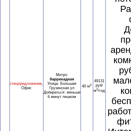
Ра
Д
пр
арен
ком
ру
Метро:
мал
баррикадная
49131
спецпредложение
,
Улица: Большая
2
руб/
40 м
Офис
Грузинская ул
ко
2
м
/год
Добираться: меньше
6 минут пешком
бесп
рабо
фит