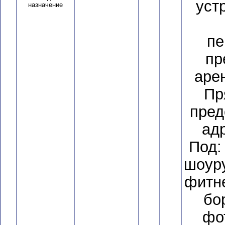
уст
назначение
пе
пр
аре
Пр
пред
ад
Под:
шоуру
фитне
бо
фо