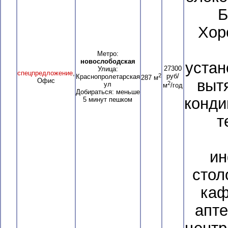
Б
Хор
Метро:
новослободская
устан
27300
Улица:
спецпредложение
,
2
руб/
Краснопролетарская
287 м
Офис
выт
2
ул
м
/год
Добираться: меньше
конди
5 минут пешком
т
ин
стол
каф
апте