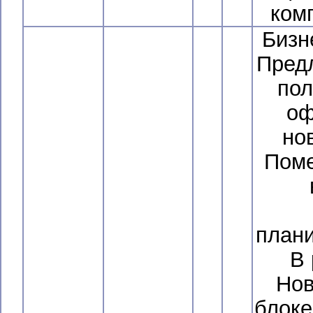
ком
Бизн
Предл
пол
оф
но
Поме
плани
В 
Нов
блоке