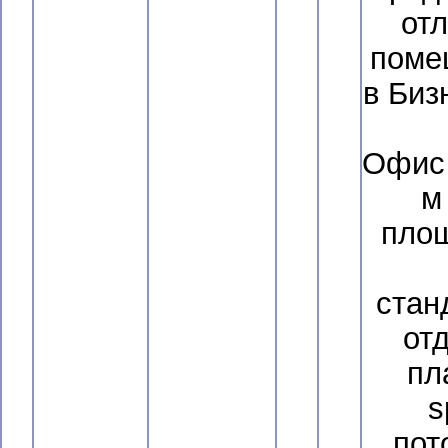
от
поме
в Биз
Офис 
м
площ
стан
от
пл
s
пот