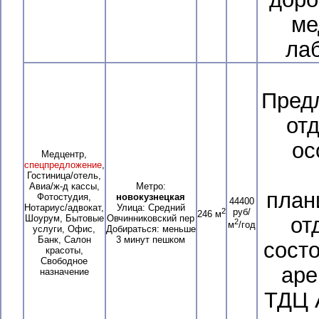
ме
лаб
Предл
от
ос
Медцентр,
спецпредложение
,
Гостиница/отель,
Авиа/ж-д кассы,
Метро:
план
Фотостудия,
новокузнецкая
44400
Нотариус/адвокат,
Улица: Средний
2
руб/
246 м
Шоурум, Бытовые
Овчинниковский пер
от
2
м
/год
услуги, Офис,
Добираться: меньше
Банк, Салон
3 минут пешком
состо
красоты,
Свободное
аре
назначение
ТДЦ 