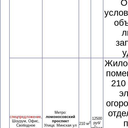
О
услов
объ
л
за
у
Жило
поме
210 
э
огор
отде
Метро:
спецпредложение
,
ломоносовский
12500
п
Шоурум, Офис,
проспект
2
руб/
210 м
Свободное
Улица: Минская ул
2