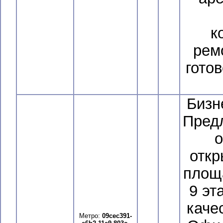
к
рем
готов
Бизн
Предл
о
откр
площа
9 эт
каче
Метро:
09cec391-