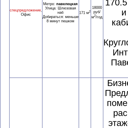
170.5
Метро:
павелецкая
18000
Улица: Шлюзовая
и
спецпредложение
,
2
руб/
наб
171 м
Офис
2
Добираться: меньше
м
/год
каб
8 минут пешком
Кругл
Инт
Пав
Бизн
Предл
поме
рас
этаж