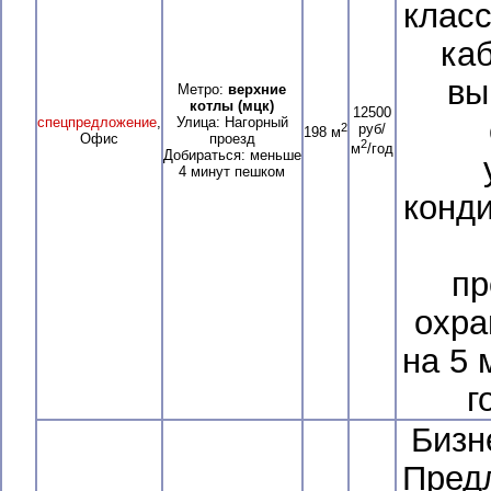
класс
каб
вы
Метро:
верхние
котлы (мцк)
12500
спецпредложение
,
Улица: Нагорный
2
руб/
198 м
Офис
проезд
2
м
/год
Добираться: меньше
4 минут пешком
конд
пр
охра
на 5 
г
Бизн
Предл