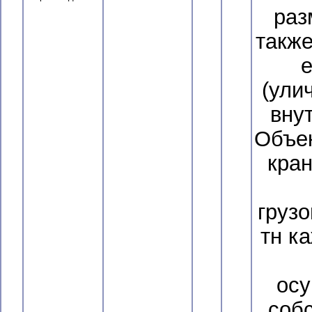
раз
также
е
(ули
вну
Объе
кран
груз
тн к
осу
собс