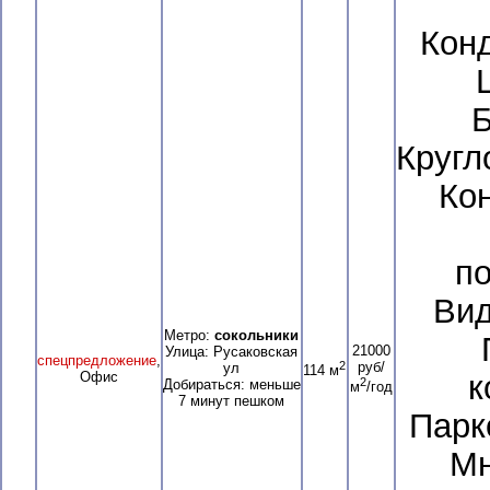
Кон
Б
Кругл
Кон
п
Вид
Метро:
сокольники
21000
Улица: Русаковская
спецпредложение
,
2
руб/
ул
114 м
Офис
к
2
Добираться: меньше
м
/год
7 минут пешком
Парк
Мн