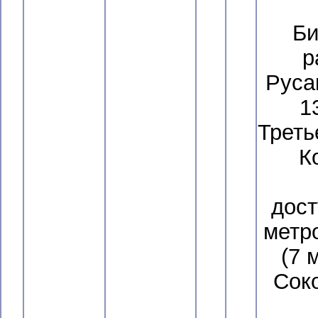
Би
р
Руса
1
Треть
К
дост
метр
(7 
Соко