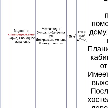
пом
Метро:
вднх
дому.
Медцентр,
12900
Улица: Кибальчича
спецпредложение
,
2
руб/
ул
445 м
Офис, Свободное
п
2
Добираться: меньше
м
/год
назначение
8 минут пешком
Плани
каби
от
Имеет
выхо
Посл
хосте
доро