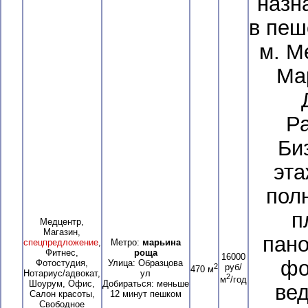
назна
в пеш
м. М
Ма
Ра
Би
эт
пол
п
Медцентр,
Магазин,
пано
спецпредложение
,
Метро:
марьина
Фитнес,
роща
16000
фот
Фотостудия,
Улица: Образцова
2
руб/
470 м
Нотариус/адвокат,
ул
2
м
/год
Шоурум, Офис,
Добираться: меньше
вед
Салон красоты,
12 минут пешком
Свободное