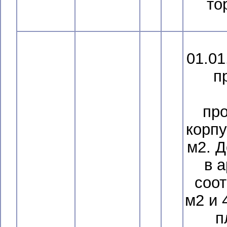
то
01.01
п
пр
корп
м2. Д
в 
соот
м2 и 
п