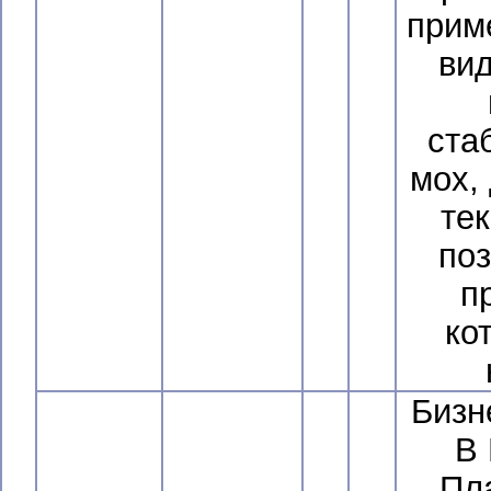
прим
ви
ста
мох,
тек
поз
п
ко
Бизн
В
Пла