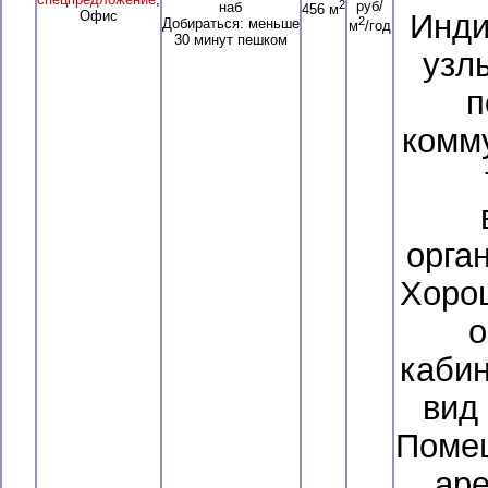
2
руб/
наб
456 м
Офис
Инди
2
Добираться: меньше
м
/год
30 минут пешком
узл
п
комм
орга
Хоро
о
кабин
вид
Поме
аре