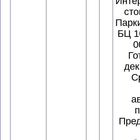
Интер
сто
Парки
БЦ 10
0
Го
дек
С
а
п
Пред