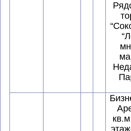
Ряд
то
“Сок
“Л
мн
ма
Нед
Па
Бизн
Ар
кв.м
этаж