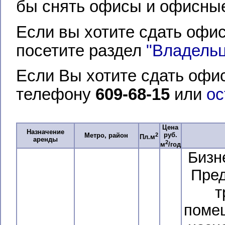
бы снять офисы и офисные
Если вы хотите сдать офи
посетите раздел
"Владель
Если Вы хотите сдать офис
телефону
609-68-15
или
ос
Цена
Назначение
2
руб.
Метро, район
Пл.м
аренды
2
м
/год
Бизн
Пред
т
поме