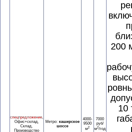
ре
вклю
п
бли
200 
рабоч
высо
ровны
допу
10 
габ
спецпредложение
,
4000-
7000
Офис+склад,
Метро:
каширское
9500
руб/
Склад,
шоссе
2
2
м
м
/год
Производство