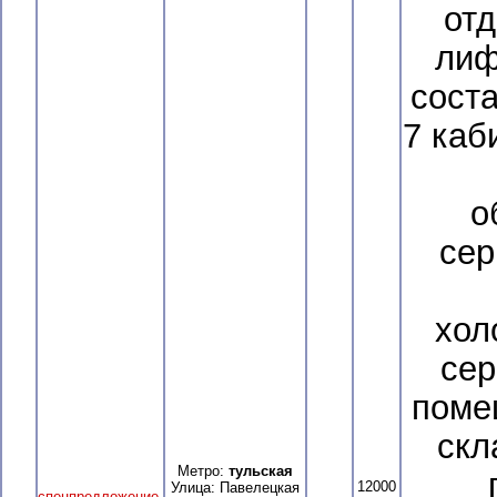
отд
лиф
сост
7 каб
о
сер
хол
сер
поме
скл
Метро:
тульская
12000
Улица: Павелецкая
спецпредложение
,