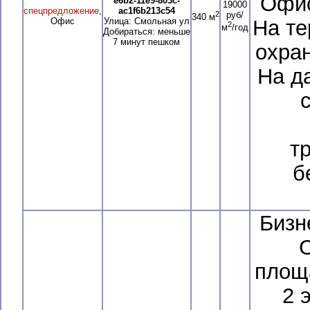
Офис
e6b2-11e9-803c-
19000
спецпредложение
,
ac1f6b213c54
2
руб/
340 м
Офис
Улица: Смольная ул
На те
2
м
/год
Добираться: меньше
7 минут пешком
охран
На д
т
б
Бизн
площа
2 