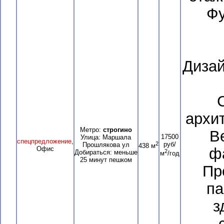
Фу
Диза
архи
Метро:
строгино
В
17500
Улица: Маршала
спецпредложение
,
2
руб/
Прошлякова ул
438 м
Офис
ф
2
Добираться: меньше
м
/год
25 минут пешком
Пр
па
з