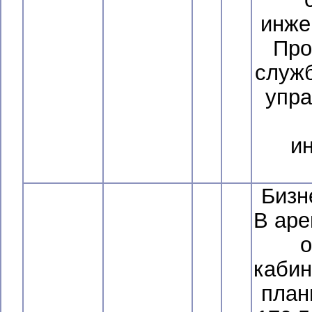
инже
Про
служб
упра
и
Бизн
В аре
о
кабин
план