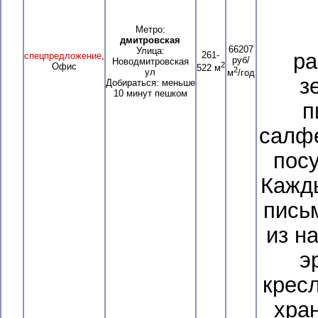
Метро:
дмитровская
66207
Улица:
ра
261-
спецпредложение
,
руб/
Новодмитровская
2
Офис
522 м
2
ул
м
/год
з
Добираться: меньше
10 минут пешком
п
салфе
посу
Кажд
пись
из н
э
крес
хра