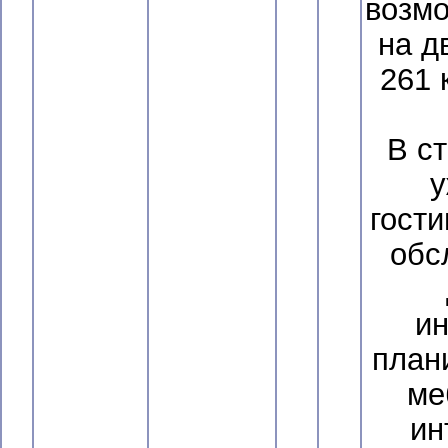
возм
на д
261 
В с
у
гости
обс
и
план
ме
ин