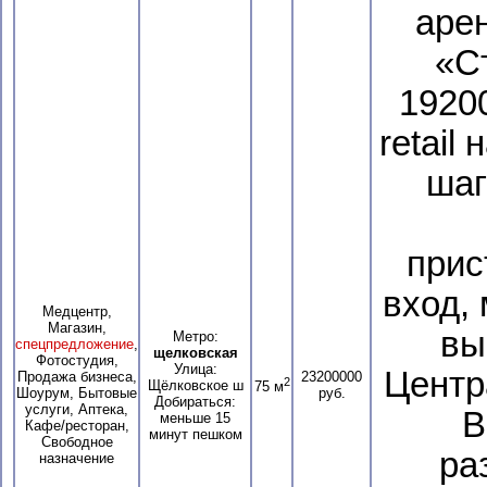
аре
«С
19200
retail
шаг
прис
вход, 
Медцентр,
Магазин,
вы
Метро:
спецпредложение
,
щелковская
Фотостудия,
Улица:
Центр
Продажа бизнеса,
23200000
2
Щёлковское ш
75 м
Шоурум, Бытовые
руб.
Добираться:
услуги, Аптека,
В
меньше 15
Кафе/ресторан,
минут пешком
Свободное
ра
назначение