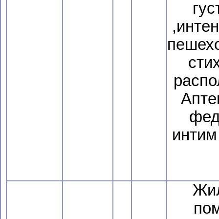
гус
,инте
пешехо
сти
распо
Апте
фед
интим 
Жи
по