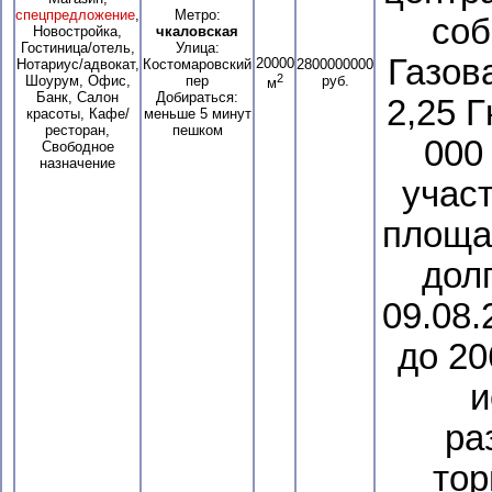
спецпредложение
,
Метро:
соб
Новостройка,
чкаловская
Гостиница/отель,
Улица:
Газов
20000
Нотариус/адвокат,
Костомаровский
2800000000
2
Шоурум, Офис,
пер
руб.
м
Банк, Салон
Добираться:
2,25 
красоты, Кафе/
меньше 5 минут
ресторан,
пешком
000
Свободное
назначение
учас
площа
дол
09.08.
до 20
и
ра
тор