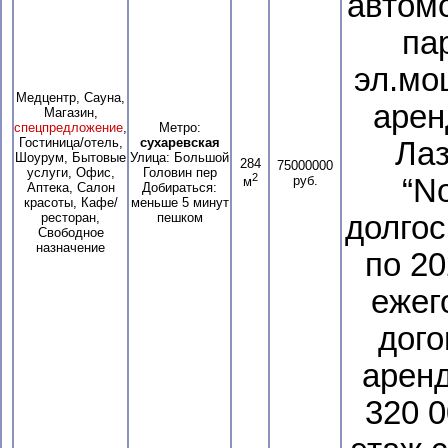
автом
па
эл.мо
Медцентр, Сауна,
арен
Магазин,
спецпредложение
,
Метро:
Гостиница/отель,
сухаревская
Лаз
Шоурум, Бытовые
Улица: Большой
284
75000000
услуги, Офис,
Головин пер
2
руб.
“N
м
Аптека, Салон
Добираться:
красоты, Кафе/
меньше 5 минут
ресторан,
пешком
долгос
Свободное
назначение
по 20
ежег
дого
аренд
320 