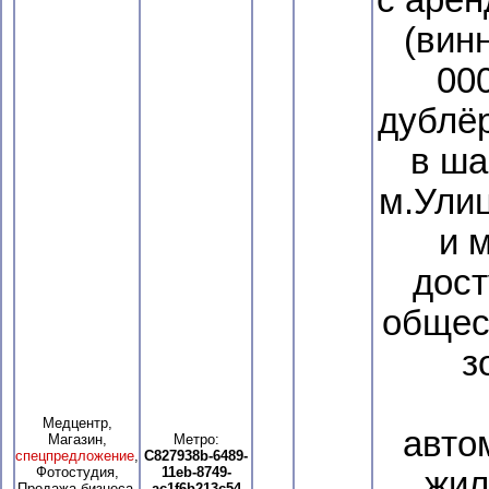
с арен
(вин
00
дублёр
в ша
м.Ули
и 
дост
общес
з
Медцентр,
авто
Магазин,
Метро:
спецпредложение
,
C827938b-6489-
Фотостудия,
11eb-8749-
жил
Продажа бизнеса,
ac1f6b213c54