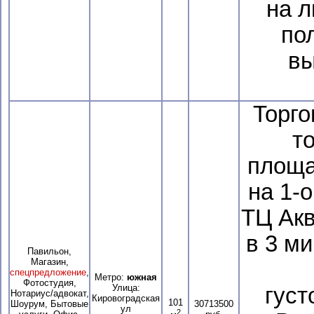
на л
по
вы
Торг
т
площа
на 1-
ТЦ Акв
в 3 м
Павильон,
Магазин,
спецпредложение
,
Метро:
южная
Фотостудия,
Улица:
густ
Нотариус/адвокат,
Кировоградская
101
Шоурум, Бытовые
30713500
ул
2