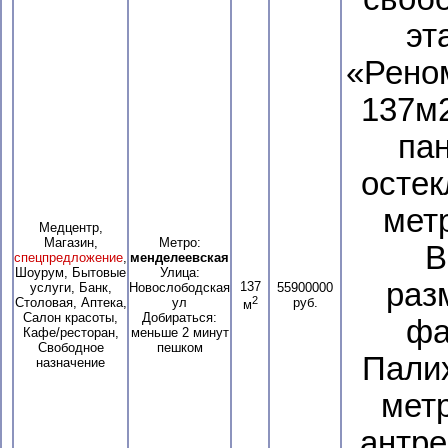
эт
«Реном
137м2
па
остек
мет
Медцентр,
Магазин,
Метро:
В
спецпредложение
,
менделеевская
Шоурум, Бытовые
Улица:
раз
137
услуги, Банк,
Новослободская
55900000
2
Столовая, Аптека,
ул
руб.
м
Салон красоты,
Добираться:
фа
Кафе/ресторан,
меньше 2 минут
Свободное
пешком
Палих
назначение
мет
антре