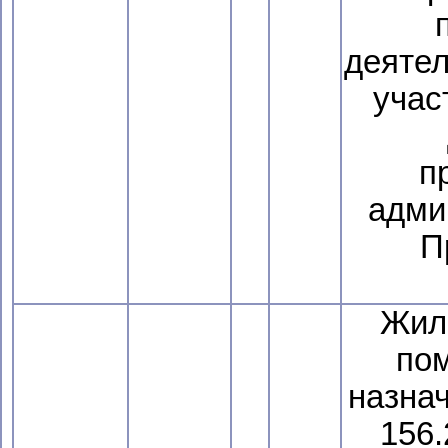
деятел
учас
п
адми
П
Жил
по
назна
156.