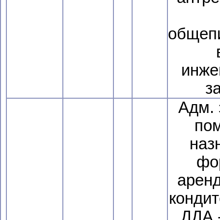
общепи
инже
з
Адм.
по
наз
фор
аренд
кондит
, ДДА 