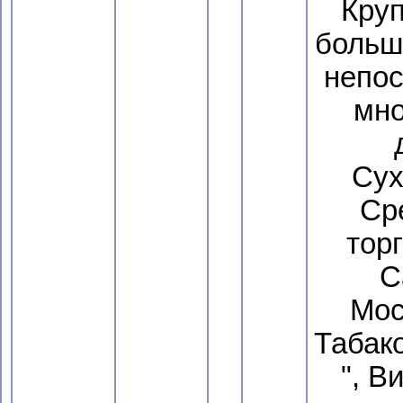
Круп
больш
непос
мно
Сух
Сре
торг
С
Мос
Табак
", В