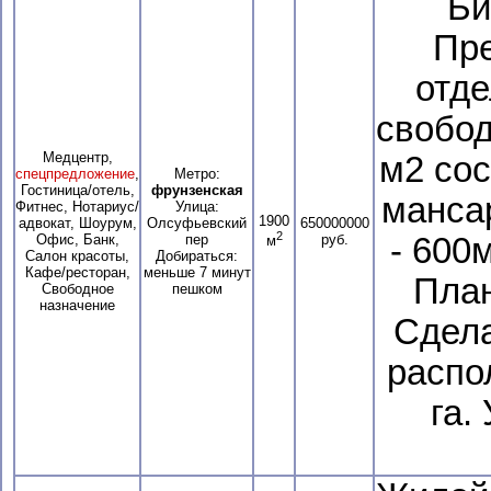
Би
Пре
отде
свобод
Медцентр,
м2 сос
спецпредложение
,
Метро:
Гостиница/отель,
фрунзенская
манса
Фитнес, Нотариус/
Улица:
1900
адвокат, Шоурум,
Олсуфьевский
650000000
2
Офис, Банк,
пер
руб.
- 600
м
Салон красоты,
Добираться:
Кафе/ресторан,
меньше 7 минут
План
Свободное
пешком
назначение
Сдела
распол
га.