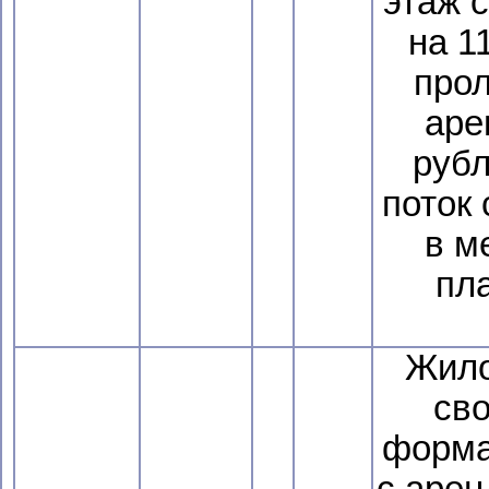
этаж 
на 1
прол
аре
руб
поток 
в м
пл
Жил
сво
формат