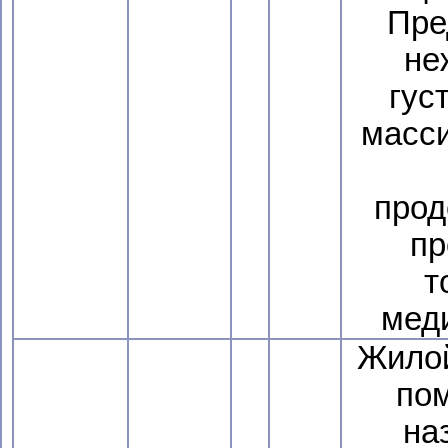
Пре
не
гус
масси
прод
пр
т
меди
Жило
по
на