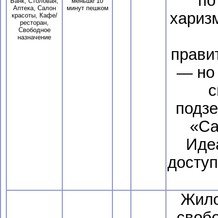
по
Банк, Столовая,
меньше 10
Аптека, Салон
минут пешком
хариз
красоты, Кафе/
ресторан,
Свободное
назначение
прави
— но 
с
подзе
«Са
Иде
доступ
Жил
свобо