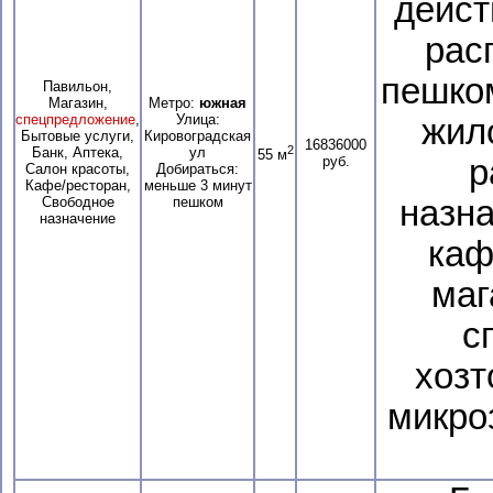
дейст
рас
пешком
Павильон,
Магазин,
Метро:
южная
спецпредложение
,
Улица:
жил
Бытовые услуги,
Кировоградская
16836000
2
Банк, Аптека,
ул
55 м
руб.
р
Салон красоты,
Добираться:
Кафе/ресторан,
меньше 3 минут
Свободное
пешком
назна
назначение
каф
маг
с
хозт
микро