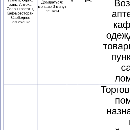
услуги, Офис,
руб.
Воз
м
Добираться:
Банк, Аптека,
меньше 3 минут
Салон красоты,
пешком
апт
Кафе/ресторан,
Свободное
каф
назначение
одеж
товар
пун
с
лом
Торго
по
назн