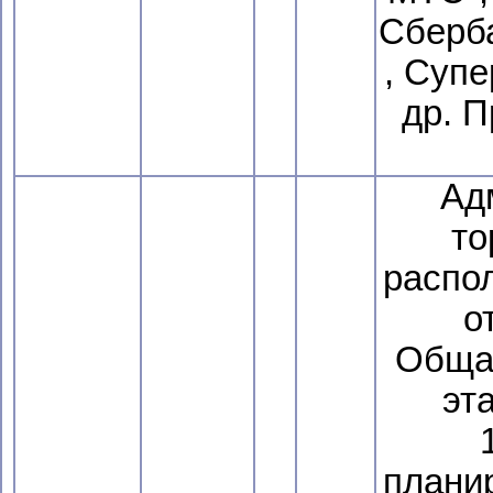
Сберба
, Супе
др. 
Ад
то
распо
о
Общая
эт
плани