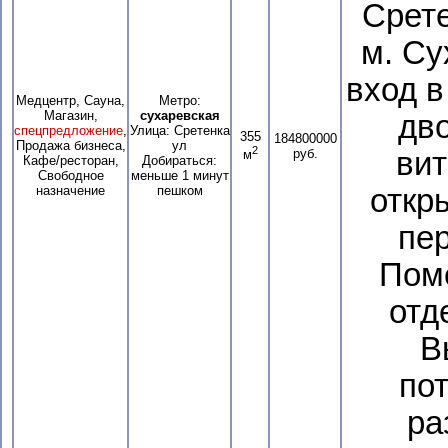
Срете
м. Су
вход в
Медцентр, Сауна,
Метро:
Магазин,
сухаревская
дв
спецпредложение
,
Улица: Сретенка
355
184800000
Продажа бизнеса,
ул
2
руб.
вит
м
Кафе/ресторан,
Добираться:
Свободное
меньше 1 минут
назначение
пешком
откр
пер
Пом
отд
В
по
ра