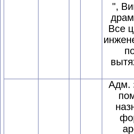
", В
драм
Все ц
инжен
п
вытя
Адм.
по
наз
фор
ар