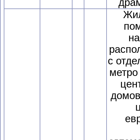
драм
Жи
по
на
распо
с отде
метро
цен
домов,
ц
ев