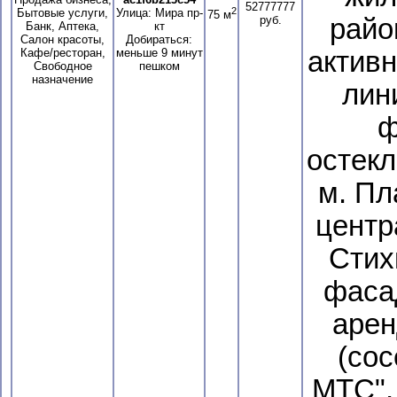
52777777
2
Бытовые услуги,
Улица: Мира пр-
75 м
руб.
райо
Банк, Аптека,
кт
Салон красоты,
Добираться:
Кафе/ресторан,
меньше 9 минут
актив
Свободное
пешком
назначение
лин
ф
остекл
м. Пл
центр
Стих
фаса
арен
(сос
МТС", 