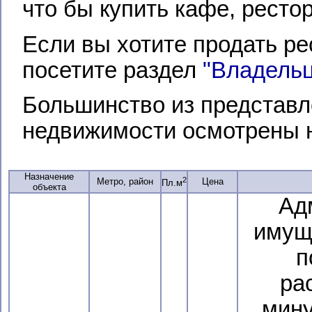
что бы купить кафе, ресто
Если вы хотите продать ре
посетите раздел
"Владель
Большинство из представл
недвижимости осмотрены 
Назначение
2
Метро, район
Цена
Пл.м
объекта
Ад
имущ
п
ра
мину