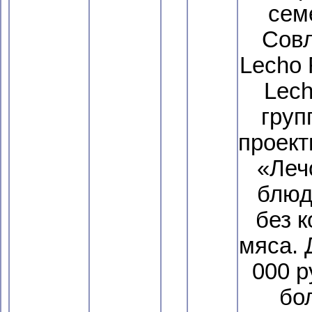
сем
Сов
Lecho 
Lech
груп
проект
«Леч
блюда
без к
мяса. 
000 р
бо