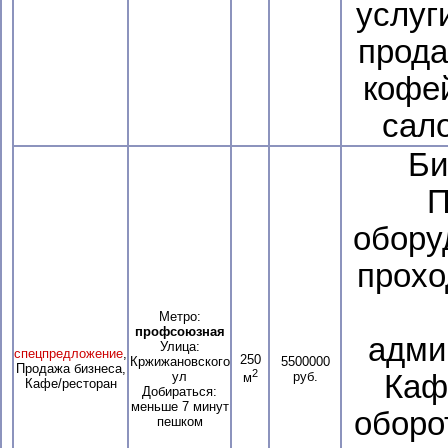
услуг
прода
кофей
сало
Би
П
обору
прохо
Метро:
профсоюзная
адми
Улица:
спецпредложение
,
250
Кржижановского
5500000
Продажа бизнеса,
2
ул
руб.
Каф
м
Кафе/ресторан
Добираться:
меньше 7 минут
оборо
пешком