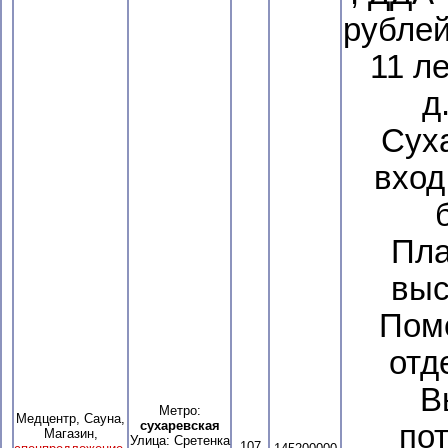
рублей
11 л
д
Сух
вход
Пла
выс
Пом
отд
В
Метро:
Медцентр, Сауна,
сухаревская
по
Магазин,
Улица: Сретенка
107