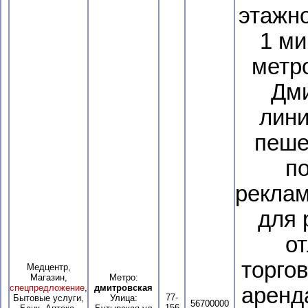
этажно
1 ми
метр
Дми
лини
пеше
п
реклам
для 
о
торго
Медцентр,
Магазин,
Метро:
спецпредложение
,
дмитровская
аренд
77-
Бытовые услуги,
Улица:
56700000
156