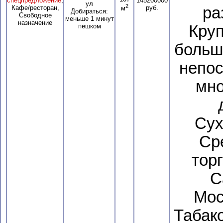
спецпредложение
,
145200000
ул
2
Кафе/ресторан,
руб.
ра
м
Добираться:
Свободное
меньше 1 минут
назначение
пешком
Круп
больш
непос
мно
Сух
Сре
торг
С
Мос
Табак