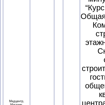
“Курс
Общая 
Ком
ст
этажн
С
строи
гост
обще
к
центр
Медцентр,
Магазин,