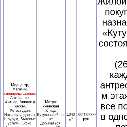
Жилой
поку
назна
«Куту
состо
(2
каж
антре
Медцентр,
Магазин,
м эта
спецпредложение
,
Автосалон,
Фитнес, Авиа/ж-д
Метро:
все п
кассы,
киевская
Фотостудия,
Улица:
в одн
1040
Нотариус/адвокат,
Кутузовский пр-
832160000
2
Шоурум, Бытовые
кт
руб.
м
услуги, Офис,
Добираться: