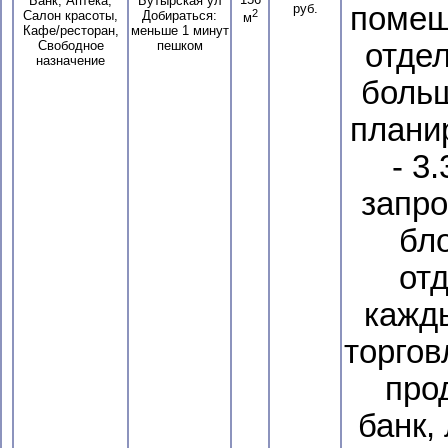
Банк, Аптека,
Бутырская ул
руб.
помещ
2
Салон красоты,
Добираться:
м
Кафе/ресторан,
меньше 1 минут
Свободное
пешком
отде
назначение
больш
плани
- 3
запро
бло
от
кажд
торгов
прод
банк,