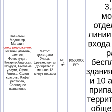
3
мо
отде
линии
Павильон,
Медцентр,
входа 
Магазин,
спецпредложение
,
р
Гостиница/отель,
Метро:
Фитнес,
царицыно
Фотостудия,
Улица:
бесп
615
105000000
Нотариус/адвокат,
Ереванская ул
2
руб.
м
Шоурум, Бытовые
Добираться:
здания
услуги, Офис,
меньше 12
Аптека, Салон
минут пешком
красоты, Кафе/
и 10 
ресторан,
Свободное
припа
назначение
терри
обще