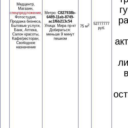
Медцентр,
г
Магазин,
спецпредложение
,
Метро:
C827938b-
Фотостудия,
6489-11eb-8749-
ра
Продажа бизнеса,
ac1f6b213c54
52777777
2
Бытовые услуги,
Улица: Мира пр-кт
75 м
руб.
Банк, Аптека,
Добираться:
Салон красоты,
меньше 9 минут
Кафе/ресторан,
пешком
ак
Свободное
назначение
л
ост