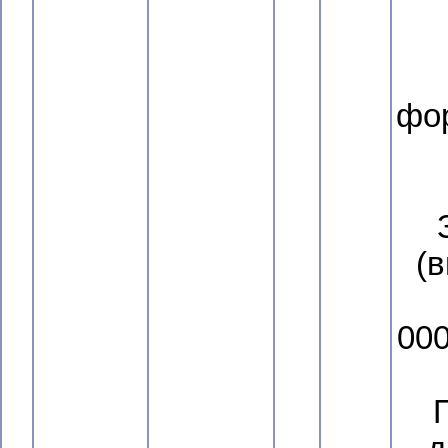
фор
(
000