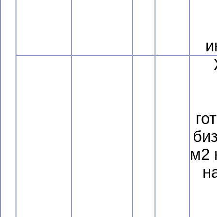
и
го
биз
м2 
н