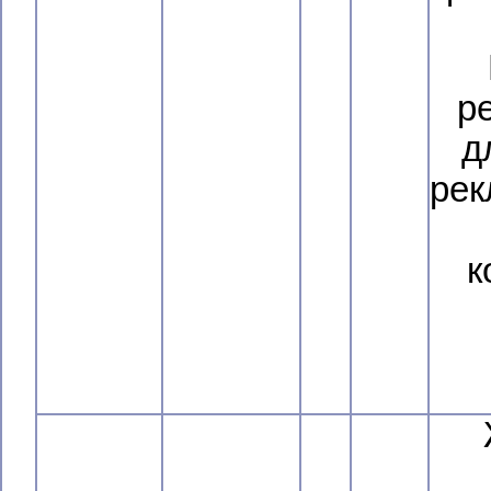
р
д
рек
к