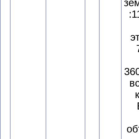
зе
:1
э
36
в
об