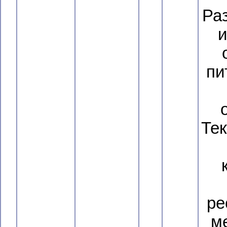
Ра
и
пи
Тек
ре
м