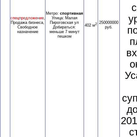
с
Метро:
спортивная
у
спецпредложение
,
Улица: Малая
Продажа бизнеса,
Пироговская ул
250000000
2
402 м
Свободное
Добираться:
руб.
п
назначение
меньше 7 минут
пешком
п
вх
о
Ус
су
до
201
с