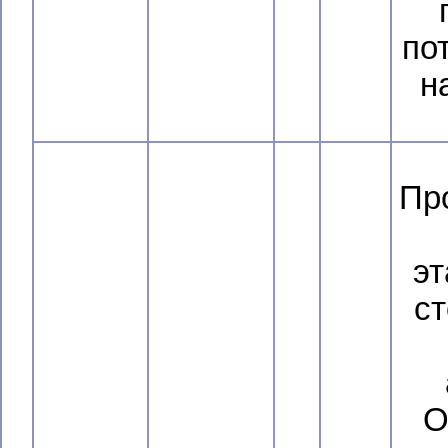
по
н
Пр
эт
ст
О