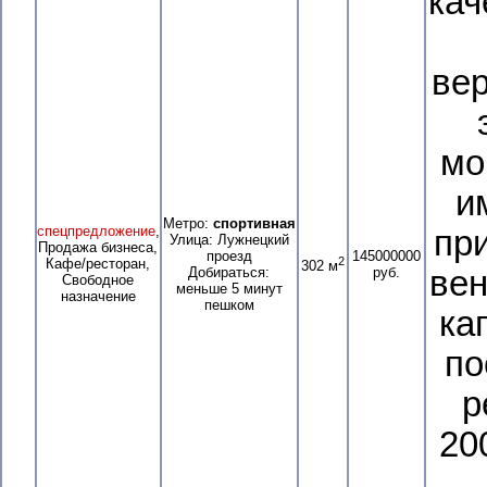
кач
ве
мо
и
Метро:
спортивная
спецпредложение
,
пр
Улица: Лужнецкий
Продажа бизнеса,
проезд
145000000
2
Кафе/ресторан,
302 м
Добираться:
руб.
вен
Свободное
меньше 5 минут
назначение
пешком
ка
по
р
20