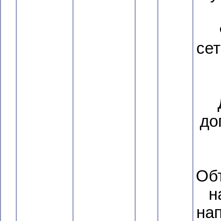
сет
до
Об
н
нап