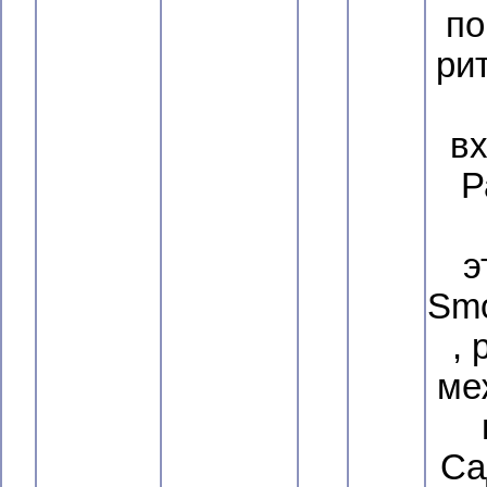
по
рит
вх
Р
э
Smo
,
ме
Са