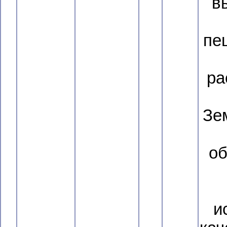
в
пе
ра
Зе
об
и