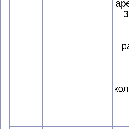
ар
3
р
кол