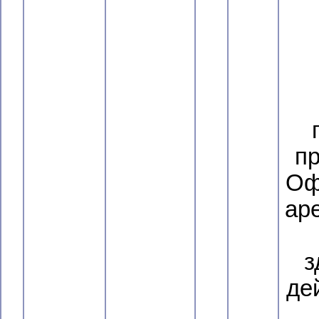
пр
Оф
ар
з
де