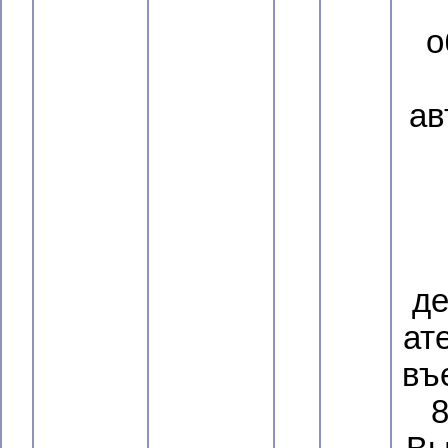
о
ав
де
ат
въ
8