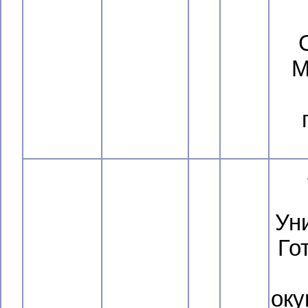
М
Ун
Го
оку