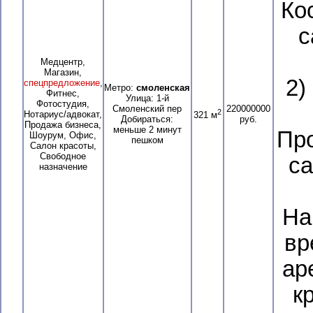
Ко
с
Медцентр,
Магазин,
2)
спецпредложение
,
Метро:
смоленская
Фитнес,
Улица: 1-й
Фотостудия,
Смоленский пер
220000000
2
Нотариус/адвокат,
321 м
Добираться:
руб.
Продажа бизнеса,
меньше 2 минут
Пр
Шоурум, Офис,
пешком
Салон красоты,
Свободное
са
назначение
На
вр
ар
к