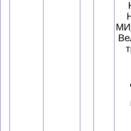
МИ
Ве
т