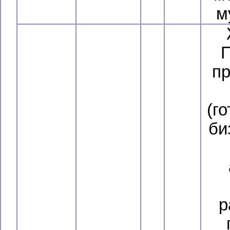
м
П
пр
(г
би
р