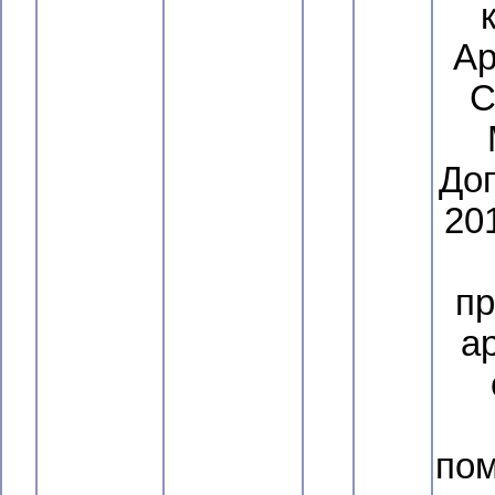
Ар
С
Дог
201
пр
а
пом