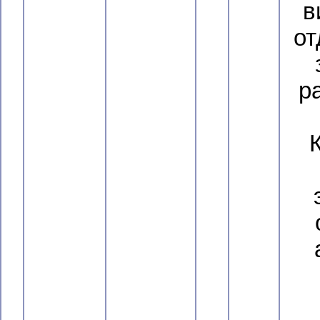
в
от
ра