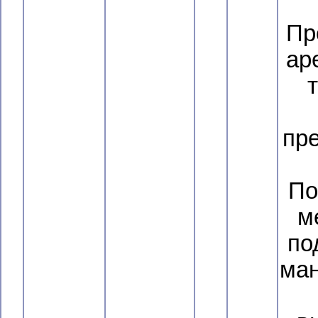
Пр
ар
пр
По
м
по
ман