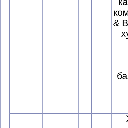
к
ко
& B
х
ба