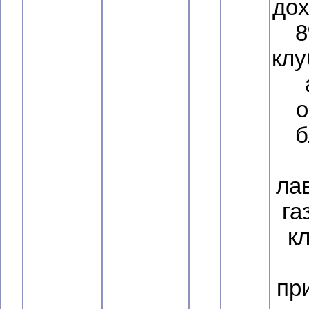
дох
8
клу
о
б
ла
га
к
пр