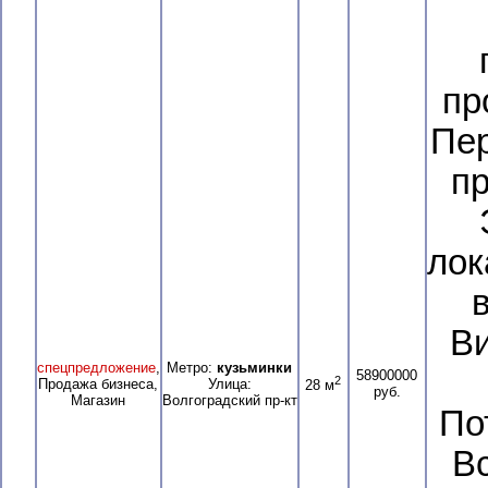
пр
Пер
пр
лок
Ви
спецпредложение
,
Метро:
кузьминки
58900000
2
Продажа бизнеса,
Улица:
28 м
руб.
Магазин
Волгоградский пр-кт
По
В