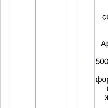
с
А
500
фор