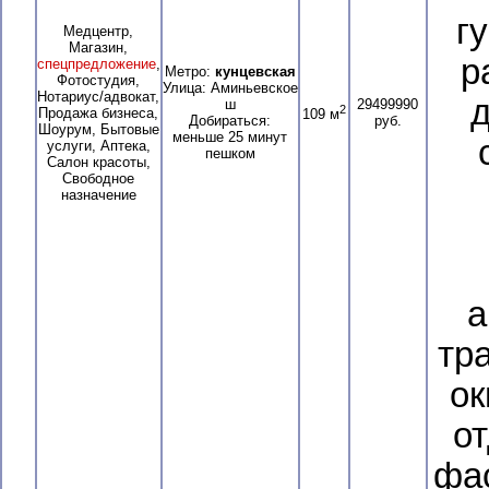
г
Медцентр,
Магазин,
р
спецпредложение
,
Метро:
кунцевская
Фотостудия,
Улица: Аминьевское
Нотариус/адвокат,
д
ш
29499990
2
Продажа бизнеса,
109 м
Добираться:
руб.
Шоурум, Бытовые
меньше 25 минут
услуги, Аптека,
пешком
Салон красоты,
Свободное
назначение
а
тр
ок
о
фа