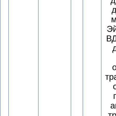
д
д
м
Эй
ВД
тр
а
т