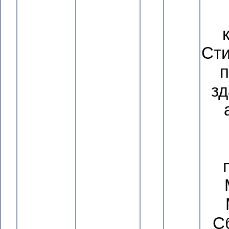
Сти
п
зд
Сб