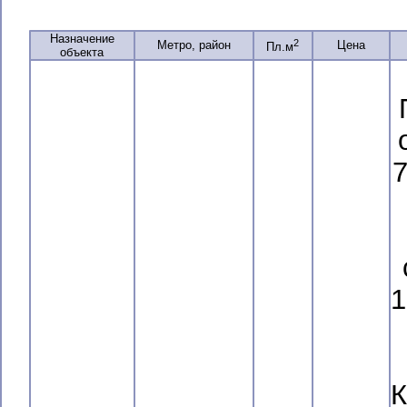
Назначение
2
Метро, район
Цена
Пл.м
объекта
7
1
К