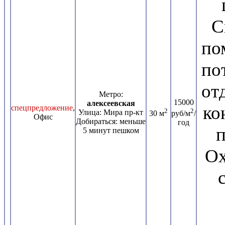
С
по
по
от
Метро:
15000
алексеевская
ко
спецпредложение
,
2
2
Улица: Мира пр-кт
30 м
руб/м
/
Офис
Добираться: меньше
год
п
5 минут пешком
Ох