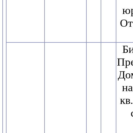
юр
От
Б
Пре
Дом
на
кв