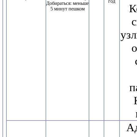
год
Добираться: меньше
К
5 минут пешком
с
узл
о
п
А