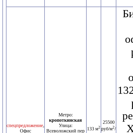
Б
о
132
ре
Метро:
кропоткинская
25500
Х
спецпредложение
,
Улица:
2
2
133 м
руб/м
/
Офис
Всеволожский пер