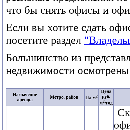
что бы снять офисы и офи
Если вы хотите сдать офи
посетите раздел
"Владель
Большинство из представл
недвижимости осмотрены
Цена
Назначение
2
руб.
Метро, район
Пл.м
аренды
2
м
/год
Ск
офи