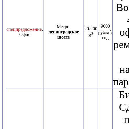
Во
9000
Метро:
20-200
о
спецпредложение
,
2
ленинградское
руб/м
/
2
Офис
м
шоссе
год
рем
н
пар
Б
Сд
п