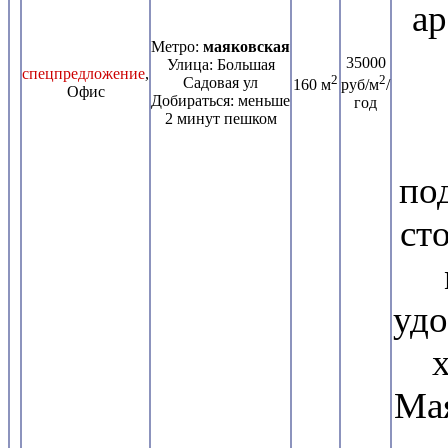
ар
Метро:
маяковская
35000
Улица: Большая
спецпредложение
,
2
2
Садовая ул
160 м
руб/м
/
Офис
Добираться: меньше
год
2 минут пешком
по
ст
удо
Мая