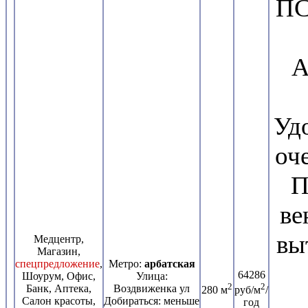
ПС
А
Уд
оч
П
ве
вы
Медцентр,
Магазин,
спецпредложение
,
Метро:
арбатская
64286
Шоурум, Офис,
Улица:
2
2
Банк, Аптека,
Воздвиженка ул
280 м
руб/м
/
Салон красоты,
Добираться: меньше
год