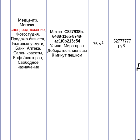
Медцентр,
Магазин,
спецпредложение
,
Метро:
C827938b-
Фотостудия,
6489-11eb-8749-
Продажа бизнеса,
ac1f6b213c54
52777777
2
Бытовые услуги,
75 м
Улица: Мира пр-кт
руб.
Банк, Аптека,
Добираться: меньше
Салон красоты,
9 минут пешком
Кафе/ресторан,
Свободное
назначение