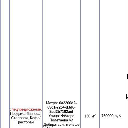
Метро:
0a2266d2-
69c1-7254-d3d6-
спецпредложение
,
9ad2b7102aef
Продажа бизнеса,
2
Улица: Фёдора
750000 руб.
130 м
Столовая, Кафе/
Полетаева ул
ресторан
Добираться: меньше