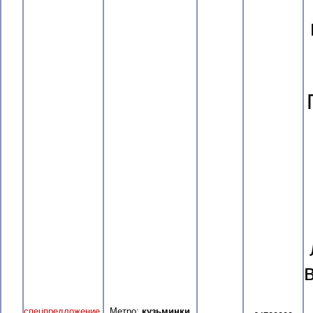
спецпредложение
,
Метро:
кузьминки