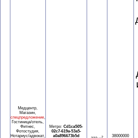
Медцентр,
Магазин,
спецпредложение
,
Гостиница/отель,
Фитнес,
Метро:
Cd1ca505-
Фотостудия,
02c7-619a-53a5-
Нотариус/адвокат,
a0a896673b5d
38000000
2