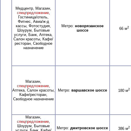
Медцентр, Магазин,
спецпредложение
,
Гостиница/отель,
Фитнес, Авиа/ж-д
кассы, Фотостудия,
Метро:
новорязанское
2
66 м
Шоурум, Бытовые
шоссе
услуги, Банк, Аптека,
Салон красоты, Кафе/
ресторан, Свободное
назначение
Магазин,
спецпредложение
,
2
Аптека, Салон красоты,
Метро:
варшавское шоссе
180 м
Кафе/ресторан,
Свободное назначение
Магазин,
спецпредложение
,
Шоурум, Бытовые
2
Метро:
дмитровское шоссе
386 м
услуги, Банк, Кафе/