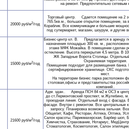
на ремонт. Предпочтительно сетевым 
Торговый центр. Сдается помещение на 2 э
765.5кв.м., большое открытое помещение, за
2
20000 руб/м
/год
Кораблик. Все коммуникации и большие мощно
под супермаркет, магазин, шоурум, и другие в
Бизнес-центр кл. В. Предлагается в аренду 
назначения площадью 300 кв. м., расположенн
этаже МФК Можайка. В помещении сделан р
остекление. Высота перекрытия 4,5 метра. В 1
ЖК Западные Ворота Столицы. Отдельный
Охраняемая территория.
2
15000 руб/м
/год
Помещение подходит для размещения банка. 
сертифицированное хранилище. СКС подгото
мест.
На территории бизнес парка расположен ф
столовая,офисы и представительства россий
компаний..
Адм. здан.. Аренда ПСН 84 м2 в ОСЗ в центр
до ст.Лермонтовский проспект, м.Жулебино, м
проездная линия. Отдельный вход с фасада. 
фасаде. Внутри с ремонтом. Все центральные к
запросу. Планировка возможна зальная. В
Общепит, Кафе, Ресторан, Аптека, Оптика, Усл
Салон красоты, Парикмахерская, Барбер шоп, Б
2
21600 руб/м
/год
Химчистка, Страхование, Нотариус, МедЦентр
Стоматология, Косметология, Салон эпиляции