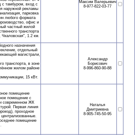
Максим Валерьевич
д с тамбуром, вход с
8-977-822-03-77
ия наружной рекламы
канализация, парковка
зин любого формата
производство, офис и
рный частный жилой
ственного транспорта
 Чкаловская", 1.2 км.
одного назначения
текление, отдельный
секающей магистрали,
Александр
о транспорта, в зоне
Борисович
елённом жилом районе
8-996-860-90-88
оммуникации, 15 кВт.
рное помещение
жное помещение с
 и современном ЖК
Наталья
ктурой. Первая линия
Дмитриевна
роезд), проходное
8-905-745-50-95
и централизованные.
Соседнее помещение
.