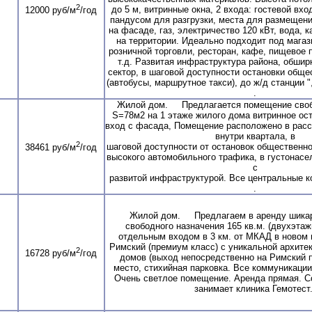
2
до 5 м, витринные окна, 2 входа: гостевой вхо
12000 руб/м
/год
пандусом для разгрузки, места для размещен
на фасаде, газ, электричество 120 кВт, вода, 
на территории. Идеально подходит под мага
розничной торговли, ресторан, кафе, пищевое 
т.д. Развитая инфраструктура района, обши
сектор, в шаговой доступности остановки обще
(автобусы, маршрутное такси), до ж/д станции ",
.
Жилой дом. Предлагается помещение своб
S=78м2 на 1 этаже жилого дома витринное ос
вход с фасада, Помещение расположено в рас
внутри квартала, в
2
шаговой доступности от остановок общественног
38461 руб/м
/год
высокого автомобильного трафика, в густонас
с
развитой инфраструктурой. Все центральные к
.
Жилой дом. Предлагаем в аренду шика
свободного назначения 165 кв.м. (двухэта
отдельным входом в 3 км. от МКАД в новом
Римский (премиум класс) с уникальной архите
2
16728 руб/м
/год
домов (выход непосредственно на Римский п
место, стихийная парковка. Все коммуникаци
Очень светлое помещение. Аренда прямая. 
занимает клиника Гемотест.