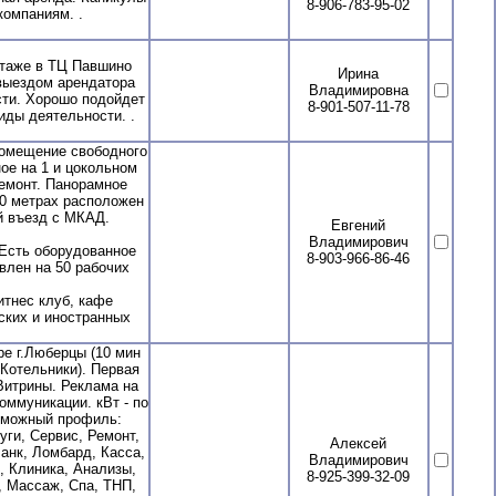
8-906-783-95-02
компаниям. .
таже в ТЦ Павшино
Ирина
 выездом арендатора
Владимировна
сти. Хорошо подойдет
8-901-507-11-78
иды деятельности. .
помещение свободного
ое на 1 и цокольном
емонт. Панорамное
00 метрах расположен
 въезд с МКАД.
Евгений
Владимирович
Есть оборудованное
8-903-966-86-46
влен на 50 рабочих
итнес клуб, кафе
ских и иностранных
е г.Люберцы (10 мин
.Котельники). Первая
Витрины. Реклама на
оммуникации. кВт - по
озможный профиль:
уги, Сервис, Ремонт,
Алексей
анк, Ломбард, Касса,
Владимирович
, Клиника, Анализы,
8-925-399-32-09
, Массаж, Спа, ТНП,