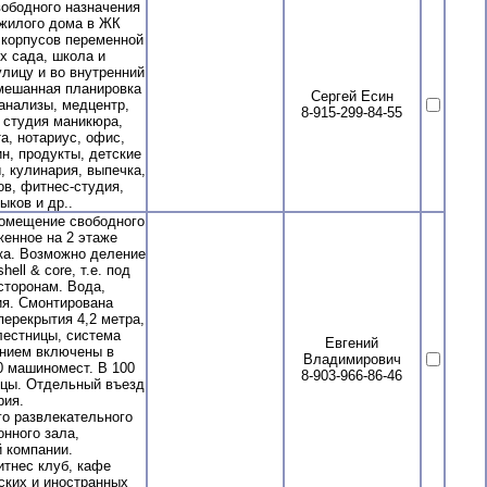
ободного назначения
 жилого дома в ЖК
4 корпусов переменной
их сада, школа и
улицу и во внутренний
смешанная планировка
Сергей Есин
 анализы, медцентр,
8-915-299-84-55
, студия маникюра,
а, нотариус, офис,
н, продукты, детские
, кулинария, выпечка,
ов, фитнес-студия,
ыков и др..
помещение свободного
женное на 2 этаже
ка. Возможно деление
ell & core, т.е. под
сторонам. Вода,
ия. Смонтирована
ерекрытия 4,2 метра,
 лестницы, система
Евгений
анием включены в
Владимирович
0 машиномест. В 100
8-903-966-86-46
цы. Отдельный въезд
рия.
о развлекательного
онного зала,
 компании.
итнес клуб, кафе
ских и иностранных