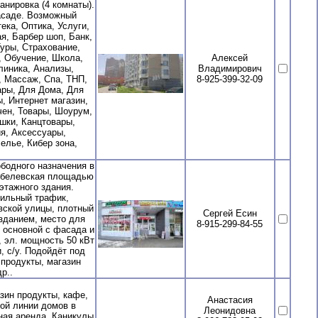
анировка (4 комнаты).
асаде. Возможный
ека, Оптика, Услуги,
я, Барбер шоп, Банк,
Туры, Страхование,
, Обучение, Школа,
Алексей
линика, Анализы,
Владимирович
, Массаж, Спа, ТНП,
8-925-399-32-09
ары, Для Дома, Для
, Интернет магазин,
чен, Товары, Шоурум,
шки, Канцтовары,
я, Аксессуары,
елье, Кибер зона,
бодного назначения в
кобелевская площадью
этажного здания.
ильный трафик,
вской улицы, плотный
Сергей Есин
 зданием, место для
8-915-299-84-55
 основной с фасада и
, эл. мощность 50 кВт
, с/у. Подойдёт под
 продукты, магазин
р..
зин продукты, кафе,
Анастасия
вой линии домов в
Леонидовна
ная аренда. Каникулы