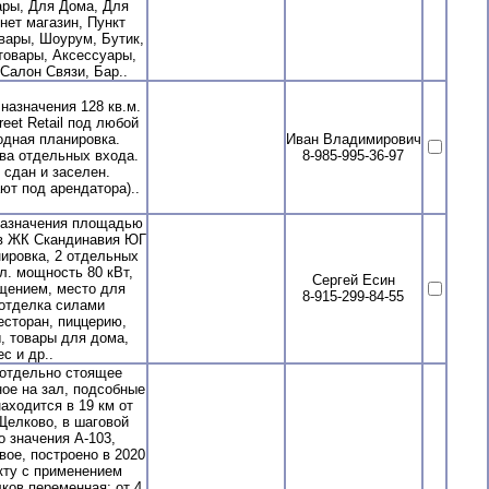
ары, Для Дома, Для
нет магазин, Пункт
вары, Шоурум, Бутик,
товары, Аксессуары,
Салон Связи, Бар..
азначения 128 кв.м.
reet Retail под любой
одная планировка.
Иван Владимирович
Два отдельных входа.
8-985-995-36-97
 сдан и заселен.
ют под арендатора)..
азначения площадью
 в ЖК Скандинавия ЮГ
ировка, 2 отдельных
л. мощность 80 кВт,
Сергей Есин
ещением, место для
8-915-299-84-55
 отделка силами
есторан, пиццерию,
, товары для дома,
с и др..
отдельно стоящее
ое на зал, подсобные
аходится в 19 км от
Щелково, в шаговой
о значения А-103,
ое, построено в 2020
кту с применением
ков переменная: от 4