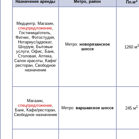
2
Назначение аренды
Метро, район
Пл.м
Медцентр, Магазин,
спецпредложение
,
Гостиница/отель,
Фитнес, Фотостудия,
Нотариус/адвокат,
Метро:
новорязанское
2
Шоурум, Бытовые
1260 м
шоссе
услуги, Офис, Банк,
Столовая, Аптека,
Салон красоты, Кафе/
ресторан, Свободное
назначение
Магазин,
спецпредложение
,
2
Метро:
варшавское шоссе
245 м
Банк, Кафе/ресторан,
Свободное назначение