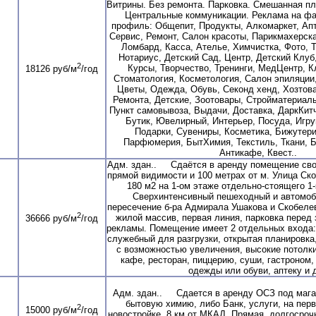
Витрины. Без ремонта. Парковка. Смешанная пл
Центральные коммуникации. Реклама на ф
профиль: Общепит, Продукты, Алкомаркет, Апт
Сервис, Ремонт, Салон красоты, Парикмахерска
Ломбард, Касса, Ателье, Химчистка, Фото, 
Нотариус, Детский Сад, Центр, Детский Клуб
2
Курсы, Творчество, Тренинги, МедЦентр, К
18126 руб/м
/год
Стоматология, Косметология, Салон эпиляции
Цветы, Одежда, Обувь, Секонд хенд, Хозтов
Ремонта, Детские, Зоотовары, Стройматериалы
Пункт самовывоза, Выдачи, Доставка, ДаркКит
Бутик, Ювелирный, Интерьер, Посуда, Игру
Подарки, Сувениры, Косметика, Бижутери
Парфюмерия, БытХимия, Текстиль, Ткани, Б
Антикафе, Квест..
Адм. здан.. Сдаётся в аренду помещение сво
прямой видимости и 100 метрах от м. Улица С
180 м2 на 1-ом этаже отдельно-стоящего 1-
Сверхинтенсивный пешеходный и автомоб
пересечение б-ра Адмирала Ушакова и Скобеле
2
жилой массив, первая линия, парковка перед
36666 руб/м
/год
рекламы. Помещение имеет 2 отдельных входа:
служебный для разгрузки, открытая планировка
с возможностью увеличения, высокие потолки
кафе, ресторан, пиццерию, суши, гастроном,
одежды или обуви, аптеку и д
Адм. здан.. Сдается в аренду ОСЗ под мага
бытовую химию, либо Банк, услуги, на пер
2
15000 руб/м
/год
новостройке, 8 км от МКАД. Прямая, долгосроч