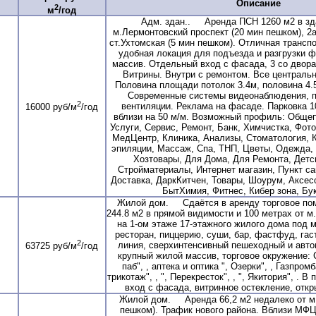
Описание
2
м
/год
Адм. здан.. Аренда ПСН 1260 м2 в зд
м.Лермонтовский проспект (20 мин пешком), 2а
ст.Ухтомская (5 мин пешком). Отличная транспо
удобная локация для подъезда и разгрузки 
массив. Отдельный вход с фасада, 3 со двора
Витрины. Внутри с ремонтом. Все централь
Половина площади потолок 3.4м, половина 4.5м
Современные системы видеонаблюдения, п
2
вентиляции. Реклама на фасаде. Парковка 1
16000 руб/м
/год
вблизи на 50 м/м. Возможный профиль: Общеп
Услуги, Сервис, Ремонт, Банк, Химчистка, Фото
МедЦентр, Клиника, Анализы, Стоматология, 
эпиляции, Массаж, Спа, ТНП, Цветы, Одежда, 
Хозтовары, Для Дома, Для Ремонта, Детс
Стройматериалы, Интернет магазин, Пункт с
Доставка, ДаркКитчен, Товары, Шоурум, Аксе
БытХимия, Фитнес, Кибер зона, Бу
Жилой дом. Сдаётся в аренду торговое п
244.8 м2 в прямой видимости и 100 метрах от м
на 1-ом этаже 17-этажного жилого дома под м
ресторан, пиццерию, суши, бар, фастфуд, гас
2
линия, сверхинтенсивный пешеходный и авт
63725 руб/м
/год
крупный жилой массив, торговое окружение: С
паб", , аптека и оптика ", Озерки", , Газпром
трикотаж", , ", Перекресток", , ", Якитория", .
вход с фасада, витринное остекление, откр
Жилой дом. Аренда 66,2 м2 недалеко от м.
пешком). Трафик нового района. Вблизи МФЦ