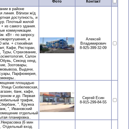
Фото
Контакт
ании в районе
я линия. Вблизи ж/д
ртная доступность, и
фур. Плотный жилой
 + из самого здания.
ные коммуникации.
. кВт - по запросу.
ожаротушения, и
Алексей
0 м/м. + стихийная
Владимирович
ит, Кафе, Ресторан,
8-925-399-32-09
, Туры, Страхование,
Косметология, Салон
Обувь, Секонд хенд,
кие, Зоотовары,
амовывоза, Выдачи,
ссуары, Парфюмерия,
кмекеры..
омещение площадью
. Улица Скобелевская,
агазин, банк, кафе,
троном и др. Первая
Сергей Есин
омобильный трафик,
8-915-299-84-55
бербанк, ", Кружка
банк, ", Ивановский
 В помещение отдельный
ытая планировка..
Некрасовка (6 мин
. Отдельный вход.