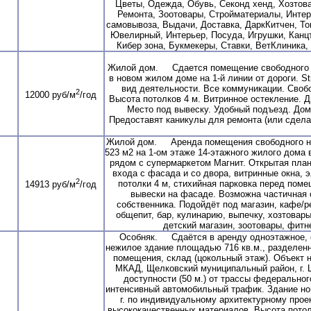
Цветы, Одежда, Обувь, Секонд хенд, Хозтов
Ремонта, Зоотовары, Стройматериалы, Интер
самовывоза, Выдачи, Доставка, ДаркКитчен, То
Ювелирный, Интерьер, Посуда, Игрушки, Канц
Кибер зона, Букмекеры, Ставки, ВетКлиника, 
Жилой дом. Сдается помещение свободного н
в новом жилом доме на 1-й линии от дороги. St
вид деятельности. Все коммуникации. Своб
2
12000 руб/м
/год
Высота потолков 4 м. Витринное остекление. 
Место под вывеску. Удобный подъезд. Дом
Предоставят каникулы для ремонта (или сдела
Жилой дом. Аренда помещения свободного н
523 м2 на 1-ом этаже 14-этажного жилого дома
рядом с супермаркетом Магнит. Открытая план
входа с фасада и со двора, витринные окна, э
2
потолки 4 м, стихийная парковка перед пом
14913 руб/м
/год
вывески на фасаде. Возможна частичная
собственника. Подойдёт под магазин, кафе/р
общепит, бар, кулинарию, выпечку, хозтовары
детский магазин, зоотовары, фитне
Особняк. Сдаётся в аренду одноэтажное, 
нежилое здание площадью 716 кв.м., разделенн
помещения, склад (цокольный этаж). Объект н
МКАД, Щелковский муниципальный район, г. 
доступности (50 м.) от трассы федеральног
интенсивный автомобильный трафик. Здание нов
г. по индивидуальному архитектурному прое
высококачественных материалов. Высота потол