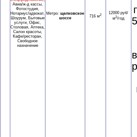
Авиа/ж-д кассы,
Фотостудия,
12000 руб/
Нотариус/адвокат,
Метро:
щелковское
2
716 м
2
Шоурум, Бытовые
шоссе
5
м
/год
услуги, Офис,
Столовая, Аптека,
Салон красоты,
Кафе/ресторан,
Свободное
назначение
в
р