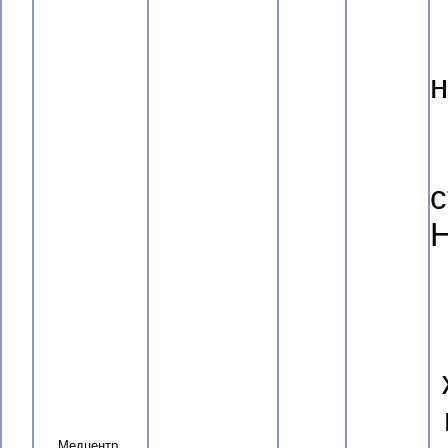
н
с
Н
Медцентр,