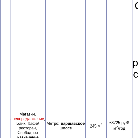
р
Магазин,
спецпредложение
,
63725 руб/
Банк, Кафе/
Метро:
варшавское
2
245 м
2
ресторан,
шоссе
м
/год
Свободное
назначение