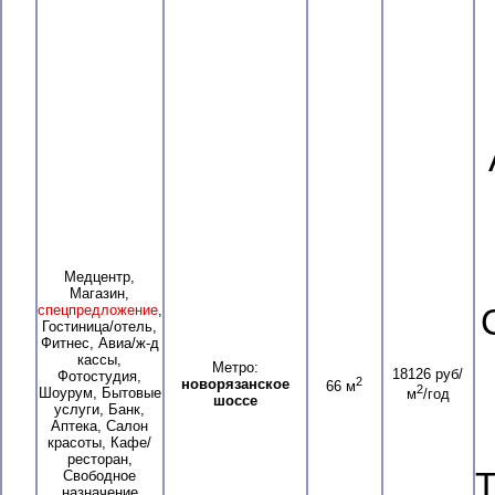
Медцентр,
Магазин,
спецпредложение
,
Гостиница/отель,
Фитнес, Авиа/ж-д
кассы,
Метро:
18126 руб/
Фотостудия,
2
новорязанское
66 м
2
Шоурум, Бытовые
м
/год
шоссе
услуги, Банк,
Аптека, Салон
красоты, Кафе/
ресторан,
Т
Свободное
назначение