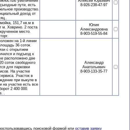
можностью увеличения
Алексей Юрьевич
дъездные пути, есть
8-926-238-47-97
ельное производство.
енциальный доход от
яц..
йка, 151,7 кв.м в
Юлия
 м. Ховрино. 2 поста
Александровна
крученное место.
8-903-519-55-84
торг.
ложен на 1-й линии
Площадь 36 соток.
язи с открытием
ичился и подъезд к
тке расположено две
20 соток свободного
Александр
тся для парковки
Анатольевич
исов. На участке
8-903-133-35-77
ервиса. Участок в
ождение при выкупе в
и на участке есть все
орот 2 400 000.
. .
 воспользовавшись поисковой формой или
оставив заявку