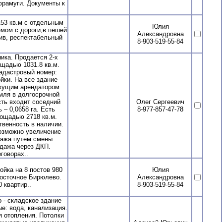
рамуги. Документы к
53 кв.м с отдельным
Юлия
мом с дороги,в пешей
Александровна
ив, респектабельный
8-903-519-55-84
ка. Продается 2-х
щадью 1031.8 кв.м.
Кадастровый номер:
йки. На все здание
екущим арендатором
мля в долгосрочной
сть входит соседний
Олег Сергеевич
 – 0,0658 га. Есть
8-977-857-47-78
лощадью 2718 кв.м.
твенность в наличии.
возможно увеличение
дажа путем смены
одажа через ДКП.
говорах..
ка на 8 постов 980
Юлия
Восточное Бирюлево.
Александровна
 квартир..
8-903-519-55-84
- складское здание
е: вода, канализация.
я отопления. Потолки