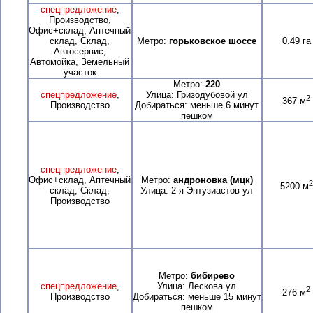
спецпредложение
,
Производство,
Офис+склад, Аптечный
склад, Склад,
Метро:
горьковское шоссе
0.49 га
Автосервис,
Автомойка, Земельный
участок
Метро:
220
спецпредложение
,
Улица: Гризодубовой ул
2
367 м
Производство
Добираться: меньше 6 минут
пешком
спецпредложение
,
Офис+склад, Аптечный
Метро:
андроновка (мцк)
2
5200 м
склад, Склад,
Улица: 2-я Энтузиастов ул
Производство
Метро:
бибирево
спецпредложение
,
Улица: Лескова ул
2
276 м
Производство
Добираться: меньше 15 минут
пешком