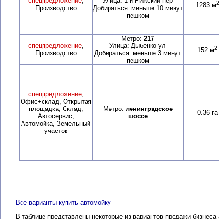
спецпредложение
,
Улица: 1-й Рижский пер
2
1283 м
Производство
Добираться: меньше 10 минут
пешком
Метро:
217
спецпредложение
,
Улица: Дыбенко ул
2
152 м
Производство
Добираться: меньше 3 минут
пешком
спецпредложение
,
Офис+склад, Открытая
площадка, Склад,
Метро:
ленинградское
0.36 га
Автосервис,
шоссе
Автомойка, Земельный
участок
Все варианты купить автомойку
В таблице представлены некоторые из вариантов продажи бизнес