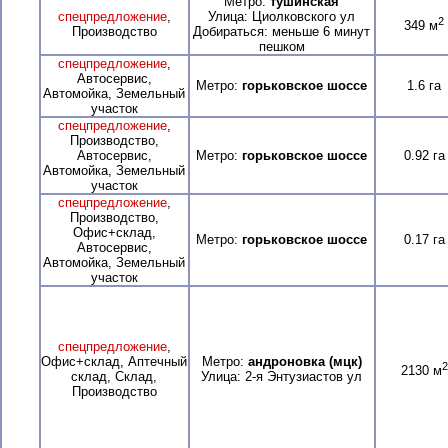
Метро:
тушинская
спецпредложение
,
Улица: Циолковского ул
2
349 м
Производство
Добираться: меньше 6 минут
пешком
спецпредложение
,
Автосервис,
Метро:
горьковское шоссе
1.6 га
Автомойка, Земельный
участок
спецпредложение
,
Производство,
Автосервис,
Метро:
горьковское шоссе
0.92 га
Автомойка, Земельный
участок
спецпредложение
,
Производство,
Офис+склад,
Метро:
горьковское шоссе
0.17 га
Автосервис,
Автомойка, Земельный
участок
спецпредложение
,
Офис+склад, Аптечный
Метро:
андроновка (мцк)
2
2130 м
склад, Склад,
Улица: 2-я Энтузиастов ул
Производство