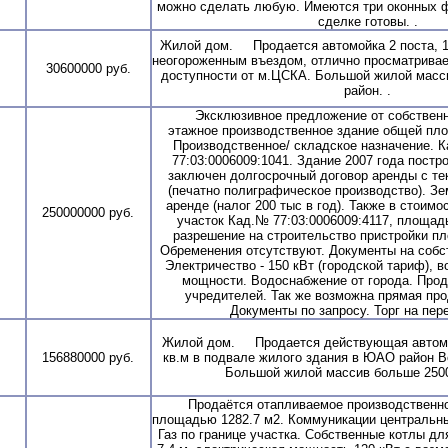
можно сделать любую. Имеются три оконных ф
сделке готовы. .
Жилой дом. Продается автомойка 2 поста, 1
неогороженным въездом, отлично просматривае
30600000 руб.
доступности от м.ЦСКА. Большой жилой масс
район. .
Эксклюзивное предложение от собственни
этажное производственное здание общей пло
Производственное/ складское назначение. 
77:03:0006009:1041. Здание 2007 года постро
заключен долгосрочный договор аренды с т
(печатно полиграфическое производство). Зе
аренде (налог 200 тыс в год). Также в стоимо
250000000 руб.
участок Кад.№ 77:03:0006009:4117, площадь
разрешение на строительство пристройки п
Обременения отсутствуют. Документы на собс
Электричество - 150 кВт (городской тариф), 
мощности. Водоснабжение от города. Про
учредителей. Так же возможна прямая пр
Документы по запросу. Торг на пере
Жилой дом. Продается действующая автомой
156880000 руб.
кв.м в подвале жилого здания в ЮАО район 
Большой жилой массив больше 2500
Продаётся отапливаемое производственно 
площадью 1282.7 м2. Коммуникации центральны
Газ по границе участка. Собственные котлы дл