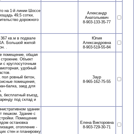
 на 1-й линии Шоссе
Александр
лощадь 49,5 сотки,
Анатольевич
оительство дорожного
8-903-133-35-77
367 кв.м в подвале
Юлия
СКА. Большой жилой
Александровна
н. .
8-903-519-55-84
е помещение, общая
 строение. Объект
и с круглосуточным
иамоторная, удобный
астов.
, пол ровный бетон,
Заур
офисные помещения,
8-965-162-75-55
ран-балка, заед для
.
а, бесплатный въезд,
аренду под склад и
нистративном здании
т пешком. Здание с
стройки. Помещение
ядом остановка
Елена Викторовна
изация, отопление -
8-903-729-30-71
щих стен и планировку