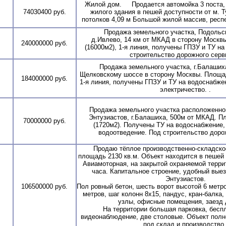
Жилой дом. Продается автомойка 3 поста, 
74030400 руб.
жилого здания в пешей доступности от м. 
потолков 4,09 м Большой жилой массив, респе
Продажа земельного участка, Подольски
д.Ивлево, 14 км от МКАД в сторону Москвы
240000000 руб.
(16000м2), 1-я линия, получены ГПЗУ и ТУ н
строительство дорожного серви
Продажа земельного участка, г.Балашиха
Щелковскому шоссе в сторону Москвы. Площад
184000000 руб.
1-я линия, получены ГПЗУ и ТУ на водоснабже
электричество. .
Продажа земельного участка расположенного
Энтузиастов, г.Балашиха, 500м от МКАД. Пл
70000000 руб.
(1720м2). Получены ТУ на водоснабжение,
водоотведение. Под строительство дорож
Продаю тёплое производственно-складско
площадь 2130 кв.м. Объект находится в пешей 
Авиамоторная, на закрытой охраняемой терри
часа. Капитальное строение, удобный выез
Энтузиастов.
106500000 руб.
Пол ровный бетон, шесть ворот высотой 6 метро
метров, шаг колонн 8х15, пандус, кран-балка
узлы, офисные помещения, заезд 
На территории большая парковка, бесп
видеонаблюдение, две столовые. Объект полн
под склад и производство.