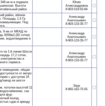
349 кв м в подвале
Юлия
Тушинская. Высота
Александровна
ктабельный район. .
8-903-519-55-84
й район, вблизи
Александр
. Площадь 1.6 Га
Анатольевич
а коммуникации. Под
8-903-133-35-77
са. .
, 9 км от МКАД по
Александр
ь 9200м2,(92 сотки).
Анатольевич
ние, водоотведение и
8-903-133-35-77
 на 1-й линии Шоссе
Александр
ощадь 17,2 сотки,
Анатольевич
 электричество и
8-903-133-35-77
ного сервиса..
е помещение, общая
доступности от метро
тории с доступом 24
д/заезд на шоссе
Заур
в, потолки высотой 11
8-965-162-75-55
, водоснабжение, сан
для фур.
латный въезд,
остью сдан в аренду
.