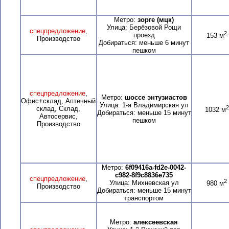
Метро:
зорге (мцк)
Улица: Берёзовой Рощи
спецпредложение
,
2
проезд
153 м
Производство
Добираться: меньше 6 минут
пешком
спецпредложение
,
Метро:
шоссе энтузиастов
Офис+склад, Аптечный
Улица: 1-я Владимирская ул
2
склад, Склад,
1032 м
Добираться: меньше 15 минут
Автосервис,
пешком
Производство
Метро:
6f09416a-fd2e-0042-
c982-8f9c8836e735
спецпредложение
,
2
Улица: Михневская ул
980 м
Производство
Добираться: меньше 15 минут
транспортом
Метро:
алексеевская