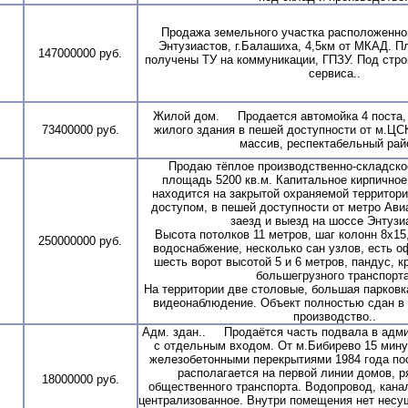
Продажа земельного участка расположенного
Энтузиастов, г.Балашиха, 4,5км от МКАД. П
147000000 руб.
получены ТУ на коммуникации, ГПЗУ. Под стр
сервиса..
Жилой дом. Продается автомойка 4 поста, 
73400000 руб.
жилого здания в пешей доступности от м.Ц
массив, респектабельный райо
Продаю тёплое производственно-складско
площадь 5200 кв.м. Капитальное кирпичное
находится на закрытой охраняемой территори
доступом, в пешей доступности от метро Ав
заезд и выезд на шоссе Энтузи
Высота потолков 11 метров, шаг колонн 8х15
250000000 руб.
водоснабжение, несколько сан узлов, есть 
шесть ворот высотой 5 и 6 метров, пандус, к
большегрузного транспорта
На территории две столовые, большая парковк
видеонаблюдение. Объект полностью сдан в 
производство..
Адм. здан.. Продаётся часть подвала в адми
с отдельным входом. От м.Бибирево 15 мину
железобетонными перекрытиями 1984 года по
располагается на первой линии домов, р
18000000 руб.
общественного транспорта. Водопровод, канал
централизованное. Внутри помещения нет несу