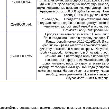
7.4 м, электрическая мощность 120 кВт с воз
75000000 руб.
до 280 кВт. Двое въездных ворот, удобные по
административные помещения. Арендатор - меб
Арендный поток 850 000 рублей в месяц. Пот
аренды - 950 000 рублей в мес
Жилой дом. Продается действующая автомо
подвале жилого здания в пешей доступности от
25789000 руб.
+шиномонтаж. Большой жилой массив, рас
Возможен аргументированный 
Продажа земельного участка г.Химки, распо
Ленинградского шоссе в сторону области. 
Кадастровый номер 50:10:010201:69. В св
«репинской» развязки поток транспорта увел
участку возможен с любой стороны. На учас
мойки самообслуживания (6 и 3 поста), плюс 
159000000 руб.
назначения, в настоящее время используе
транспортных средств из близлежащих оф
дополнительно ведется строительство автос
аренде от города Химки до 2029 года (сопров
собственность). На все объекты и коммуникаци
необходимые документы. Ежемесячный об
Окупаемость 5 лет 6 месяцев
а автомойки, с остальными нашими предложениями можно ознакомиться,