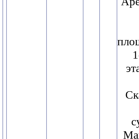
Аре
пло
1
эт
Ск
с
Ма