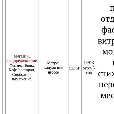
отд
фас
вит
мо
Магазин,
спецпредложение
,
14913
Метро:
Фитнес, Банк,
2
2
калужское
523 м
руб/м
/
Кафе/ресторан,
сти
шоссе
год
Свободное
назначение
пер
мес