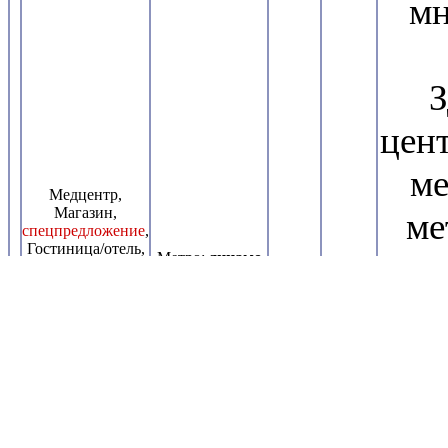
мн
З
цен
ме
Медцентр,
Магазин,
ме
спецпредложение
,
Гостиница/отель,
Метро:
динамо
Фитнес,
Улица:
Фотостудия,
48570
Ленинградский
3000
ин
Нотариус/адвокат,
2
пр-кт
руб/м
/
2
Шоурум, Бытовые
м
Добираться:
год
услуги, Офис,
меньше 10
Банк, Столовая,
минут пешком
Салон красоты,
с
Кафе/ресторан,
Свободное
назначение