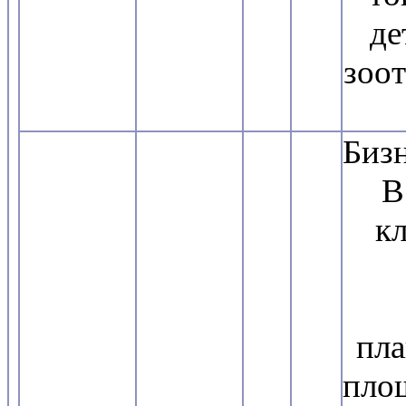
де
зоот
Бизн
В 
кл
пл
пло