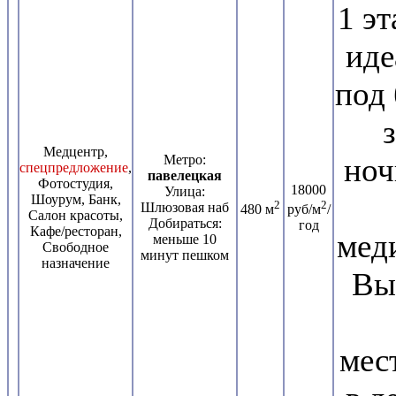
1 э
иде
под 
Медцентр,
Метро:
ноч
спецпредложение
,
павелецкая
Фотостудия,
18000
Улица:
Шоурум, Банк,
2
2
Шлюзовая наб
480 м
руб/м
/
Салон красоты,
Добираться:
год
Кафе/ресторан,
мед
меньше 10
Свободное
минут пешком
назначение
Вы
мес