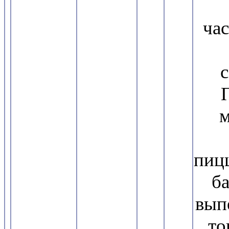
час
с
м
пиц
ба
вып
то