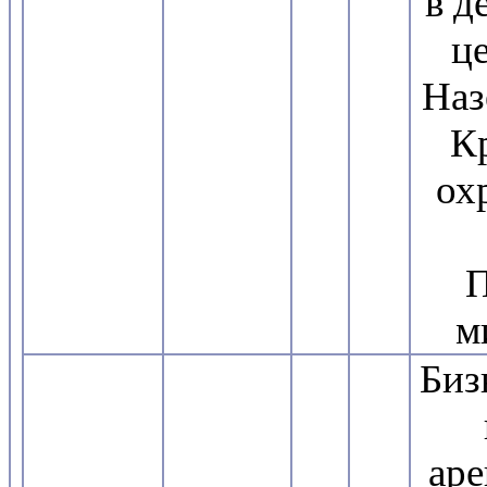
в д
ц
Наз
К
ох
П
м
Биз
пр
ар