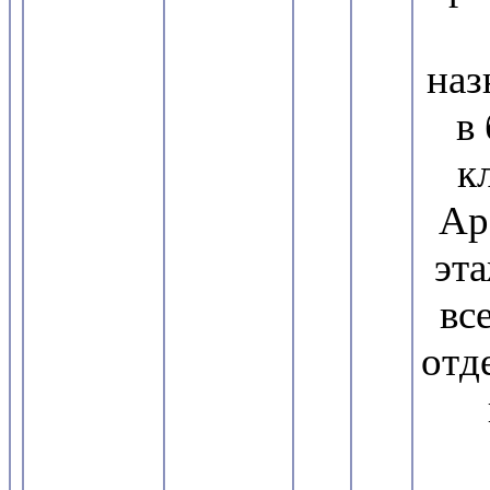
наз
в
к
Ар
эт
вс
отд