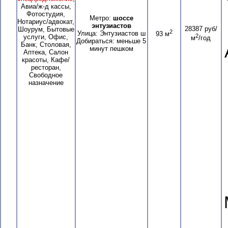
Авиа/ж-д кассы,
Фотостудия,
Метро:
шоссе
Нотариус/адвокат,
энтузиастов
28387 руб/
Шоурум, Бытовые
2
Улица: Энтузиастов ш
93 м
2
услуги, Офис,
м
/год
Добираться: меньше 5
Банк, Столовая,
минут пешком
Аптека, Салон
красоты, Кафе/
ресторан,
Свободное
назначение