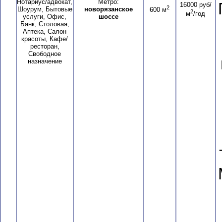
Нотариус/адвокат,
Метро:
16000 руб/
2
Шоурум, Бытовые
новорязанское
600 м
2
м
/год
услуги, Офис,
шоссе
Банк, Столовая,
Аптека, Салон
красоты, Кафе/
ресторан,
Свободное
назначение