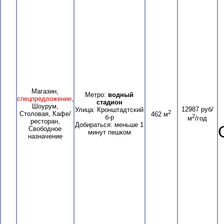
Магазин,
Метро:
водный
спецпредложение
,
стадион
Шоурум,
12987 руб/
Улица: Кронштадтский
2
Столовая, Кафе/
462 м
2
б-р
м
/год
ресторан,
Добираться: меньше 1
Свободное
минут пешком
назначение