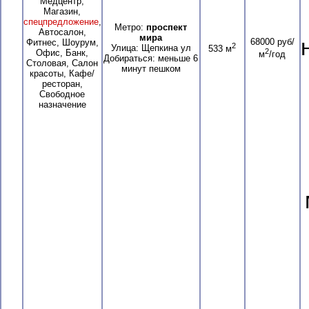
Медцентр,
Магазин,
спецпредложение
,
Метро:
проспект
Автосалон,
мира
68000 руб/
Фитнес, Шоурум,
2
Улица: Щепкина ул
533 м
2
Офис, Банк,
м
/год
Добираться: меньше 6
Столовая, Салон
минут пешком
красоты, Кафе/
ресторан,
Свободное
назначение