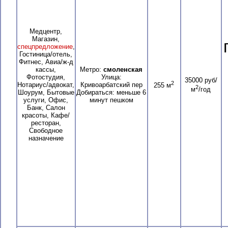
Медцентр,
Магазин,
спецпредложение
,
Гостиница/отель,
Фитнес, Авиа/ж-д
кассы,
Метро:
смоленская
Фотостудия,
Улица:
35000 руб/
2
Нотариус/адвокат,
Кривоарбатский пер
255 м
2
м
/год
Шоурум, Бытовые
Добираться: меньше 6
услуги, Офис,
минут пешком
Банк, Салон
красоты, Кафе/
ресторан,
Свободное
назначение