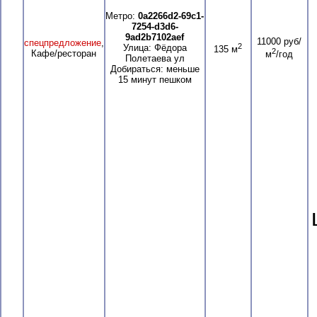
Метро:
0a2266d2-69c1-
7254-d3d6-
9ad2b7102aef
11000 руб/
спецпредложение
,
2
Улица: Фёдора
135 м
2
Кафе/ресторан
м
/год
Полетаева ул
Добираться: меньше
15 минут пешком