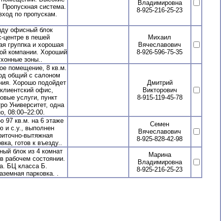
Владимировна
. Пропускная система.
8-925-216-25-23
вход по пропускам.
нду офисный блок
-центре в пешей
Михаил
ая группка и хорошая
Вячеславович
ной компании. Хороший
8-926-596-75-35
хонные зоны..
е помещение, 8 кв.м.
ход общий с салоном
ния. Хорошо подойдет
Дмитрий
 клиентский офис,
Викторович
овые услуги, пункт
8-915-119-45-78
ро Университет, одна
, 08:00–22:00.
97 кв.м. на 6 этаже
Семен
ю и с.у., выполнен
Вячеславович
риточно-вытяжная
8-925-828-42-98
ка, готов к въезду..
ый блок из 4 комнат
Марина
в рабочем состоянии.
Владимировна
а. БЦ класса Б.
8-925-216-25-23
земная парковка. .