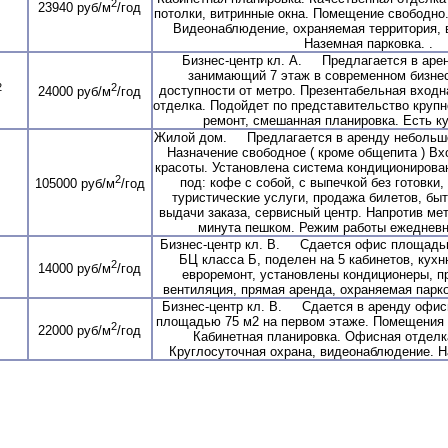
2
23940 руб/м
/год
потолки, витринные окна. Помещение свободно
Видеонаблюдение, охраняемая территория, 
Наземная парковка. .
Бизнес-центр кл. А. Предлагается в аре
занимающий 7 этаж в современном бизнес
2
2
доступности от метро. Презентабельная входн
24000 руб/м
/год
отделка. Подойдет по представительство круп
ремонт, смешанная планировка. Есть ку
Жилой дом. Предлагается в аренду небольшо
Назначение свободное ( кроме общепита ) В
красоты. Установлена система кондиционирова
2
под: кофе с собой, с выпечкой без готовки,
105000 руб/м
/год
туристические услуги, продажа билетов, быт
выдачи заказа, сервисный центр. Напротив мет
минута пешком. Режим работы ежедневно
Бизнес-центр кл. В. Сдается офис площадью 
БЦ класса Б, поделен на 5 кабинетов, кухн
2
14000 руб/м
/год
евроремонт, установлены кондиционеры, п
вентиляция, прямая аренда, охраняемая парков
Бизнес-центр кл. В. Сдается в аренду офисн
площадью 75 м2 на первом этаже. Помещения 
2
22000 руб/м
/год
Кабинетная планировка. Офисная отделк
Круглосуточная охрана, видеонаблюдение. На