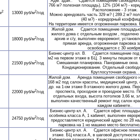
Адм. здан.. Сдаётся помещение свободного 
766 м? полезная площадь), 12% (104 м?) - кор
Расположение - 3 этаж.
2
2
м
13000 руб/м
/год
Можно арендовать часть 329 м? ( 289.2 м? по
(40 м?) - коридорный коэффиц
На территории имеется огороженная парковка. 
Жилой дом. Сдается помещение площадью 8
жилого дома с отдельным входом , поделено н
2
архив и с/у, выполнен евроремонт, установ
18000 руб/м
/год
прямая аренда, огороженная парковка 
освобождается с 30 ноября
Бизнес-центр кл. В. Сдается помещение под
м2 на первом этаже в БЦ. 3 минуты пешком от
2
Смешанная планировка. Панорамные окна. 
21500 руб/м
/год
Кондиционирование. Отдельный свободн
Круглосуточная охрана. .
Жилой дом. Аренда помещения свободного 
168 м2 под салон красоты, медицинский центр,
др. на 1-ом этаже 8-этажного жилого дома. Пе
2
проспекта, проходное и проездное место. 
22000 руб/м
/год
отдельных входа, высота потолков 3,66 м, э
выполнен качественный ремонт под салон кра
каждом кабинете..
Бизнес-центр кл. А. Сдается офис площадью 
особняка класса А, 1 кабинет, выполнен еврор
2
24750 руб/м
/год
предоставляется юридический адрес по 28 на
парковка на 1 но машино место бесплатно, 
Бизнес-центр кл. А. Сдается офисное помеще
этаже. БЦ класса А, в шаговой доступности 
Кабинетная планировка. Качественная отделк