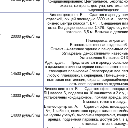
Кондиционирование: Центральное. Безопасно
охрана, контроль доступа, система по
видеонаблюдение. .
Бизнес-центр кл. В. Сдается в аренду по
отделкой, общей площадью 6500 кв.м. , распо
бизнес центра класса ", В+", . Смешанная пл
окна. Кондиционирование. СКУД. Круглосуто
потолков: 3,5 м. Возможно деление
2
2
20000 руб/м
/год
Планировка: открытая
Высококачественная отделка об
Объект - 4-этажное здание с панорамным о
облицованы декоративными навесны
Установлено 6 лифтов OTI
Адм. здан.. Предлагается в аренду офисное 
в административном здании после свежего кос
свободная планировка ( перегородки все лег
2
14500 руб/м
/год
любую планировку), серверная. Помещение с
вытяжная вентиляция, охрана, видеонаблюде
есть своя парковка за отдельную
Бизнес-центр кл. В. Сдается офис площадью 
БЦ класса Б, поделен на 10 кабинетов и 2 с.у.
2
10000 руб/м
/год
установлены кондиционеры, прямая аренда, ог
5 машин, готов к въезду..
Бизнес-центр кл. А. Сдается офис площадью 
Б+, 1 кабинет, возможно предоставление мебел
2
не нужны уберут), выполнен евроремонт, конди
14000 руб/м
/год
аренда, подземная парковка, доступ 24/7, в 
столовая. готов к въезду..