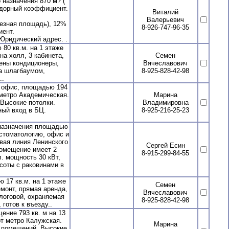
назначения 870 м? (
идорный коэффициент.
Виталий
Валерьевич
лезная площадь), 12%
8-926-747-96-35
иент.
Юридический адрес. .
0 кв.м. на 1 этаже
а холл, 3 кабинета,
Семен
лены кондиционеры,
Вячеславович
за шлагбаумом,
8-925-828-42-98
..
 офис, площадью 194
 метро Академическая.
Марина
Высокие потолки.
Владимировна
ый вход в БЦ.
8-925-216-25-23
назначения площадью
 стоматологию, офис и
рвая линия Ленинского
Сергей Есин
Помещение имеет 2
8-915-299-84-55
л. мощность 30 кВт,
соты с раковинами в
17 кв.м. на 1 этаже
Семен
емонт, прямая аренда,
Вячеславович
логовой, охраняемая
8-925-828-42-98
готов к въезду..
ние 793 кв. м на 13
от метро Калужская.
Марина
а помещений. Высокие