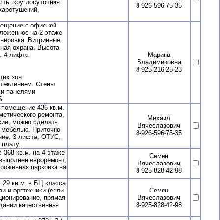
сть: круглосуточная
8-926-596-75-35
жаротушений,
мещение с офисной
ложенное на 2 этаже
анировка. Витринные
чная охрана. Высота
. 4 лифта
Марина
Владимировна
8-925-216-25-23
щих зон
стеклением. Стены
ми панелями
S.
помещение 436 кв.м.
метического ремонта,
Михаил
кие, можно сделать
Вячеславович
 мебелью. Приточно
8-926-596-75-35
ние, 3 лифта, ОТИС,
 плату..
368 кв.м. на 4 этаже
Семен
, выполнен евроремонт,
Вячеславович
ороженная парковка на
8-925-828-42-98
29 кв.м. в БЦ класса
и и оргтехники (если
Семен
ционирование, прямая
Вячеславович
здании качественная
8-925-828-42-98