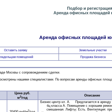
Подбор и регистраци
Аренда офисных площадей н
Аренда офисных площадей юг
Оставить заявку
Земельные участки
ладельцам помещений
Продажа бизнеса
аде Москвы с сопровождением сделки.
 осмотрены нашими специалистами. По вопросам аренды офисных площа
Цена руб.
Описание
2
м
/год
Бизнес-центр кл. А. Предлагается в аренду
бц класса А. Помещение с хорошим ремон
смешанная. Лифты: Есть. Вентиляция: пр
2
20400 руб/м
/год