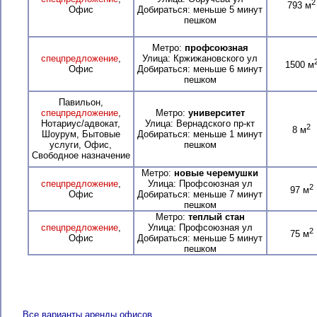
2
793 м
Офис
Добираться: меньше 5 минут
пешком
Метро:
профсоюзная
спецпредложение
,
Улица: Кржижановского ул
1500 м
Офис
Добираться: меньше 6 минут
пешком
Павильон,
спецпредложение
,
Метро:
университет
Нотариус/адвокат,
Улица: Вернадского пр-кт
2
8 м
Шоурум, Бытовые
Добираться: меньше 1 минут
услуги, Офис,
пешком
Свободное назначение
Метро:
новые черемушки
спецпредложение
,
Улица: Профсоюзная ул
2
97 м
Офис
Добираться: меньше 7 минут
пешком
Метро:
теплый стан
спецпредложение
,
Улица: Профсоюзная ул
2
75 м
Офис
Добираться: меньше 5 минут
пешком
Все варианты аренды офисов