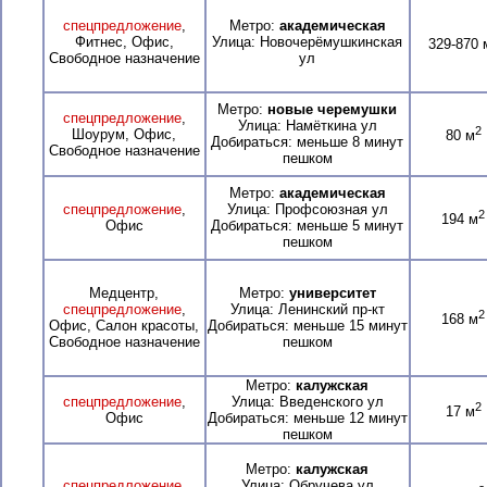
спецпредложение
,
Метро:
академическая
Фитнес, Офис,
Улица: Новочерёмушкинская
329-870 
Свободное назначение
ул
Метро:
новые черемушки
спецпредложение
,
Улица: Намёткина ул
2
Шоурум, Офис,
80 м
Добираться: меньше 8 минут
Свободное назначение
пешком
Метро:
академическая
спецпредложение
,
Улица: Профсоюзная ул
2
194 м
Офис
Добираться: меньше 5 минут
пешком
Медцентр,
Метро:
университет
спецпредложение
,
Улица: Ленинский пр-кт
2
168 м
Офис, Салон красоты,
Добираться: меньше 15 минут
Свободное назначение
пешком
Метро:
калужская
спецпредложение
,
Улица: Введенского ул
2
17 м
Офис
Добираться: меньше 12 минут
пешком
Метро:
калужская
спецпредложение
,
Улица: Обручева ул