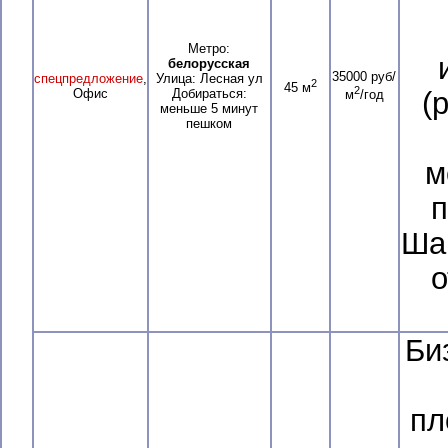
Метро:
белорусская
35000 руб/
спецпредложение
,
Улица: Лесная ул
2
45 м
2
Офис
Добираться:
(
м
/год
меньше 5 минут
пешком
м
п
Ша
о
Би
пл