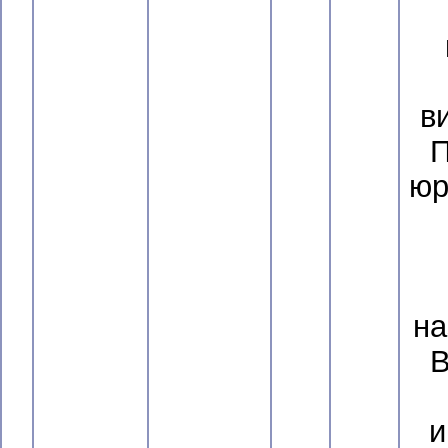
в
П
юр
на
В
и