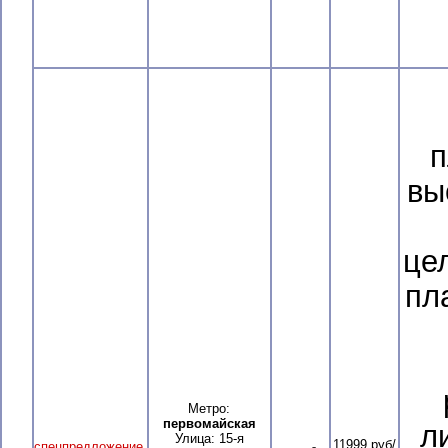
п
вы
це
пл
Метро:
первомайская
л
Улица: 15-я
11999 руб/
спецпредложение
,