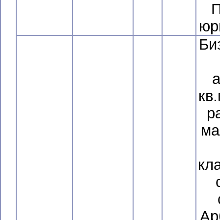
П
юр
Би
а
кв
р
ма
кл
Ар