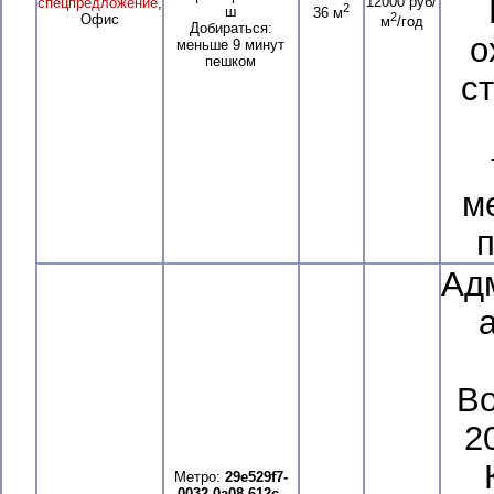
12000 руб/
спецпредложение
,
2
ш
36 м
2
Офис
м
/год
Добираться:
о
меньше 9 минут
пешком
с
м
п
Ад
Во
20
Метро:
29e529f7-
0032-0a08-612c-