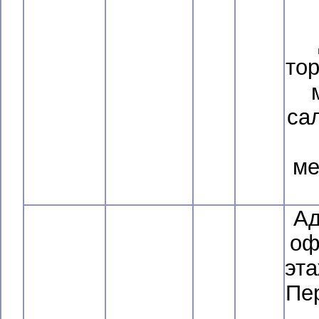
то
са
ме
Ад
оф
эта
Пе