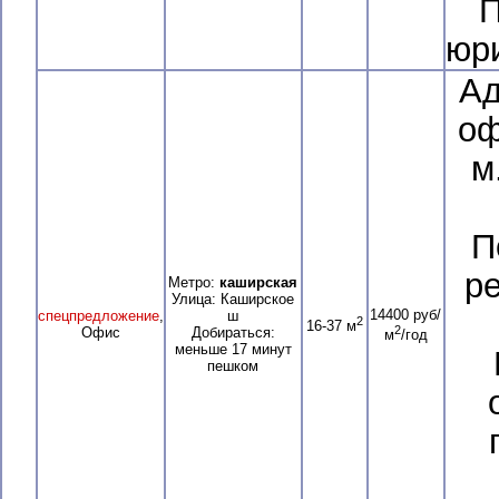
П
юри
Ад
оф
м
П
р
Метро:
каширская
Улица: Каширское
14400 руб/
спецпредложение
,
ш
2
16-37 м
2
Офис
Добираться:
м
/год
меньше 17 минут
пешком