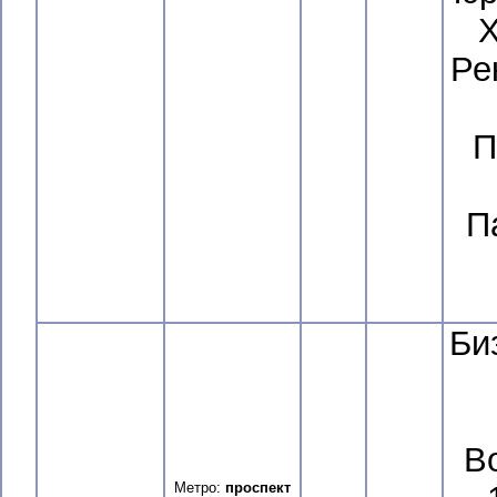
Х
Ре
П
П
Би
В
Метро:
проспект