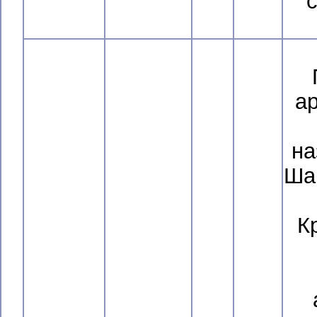
с
а
на
Ша
К