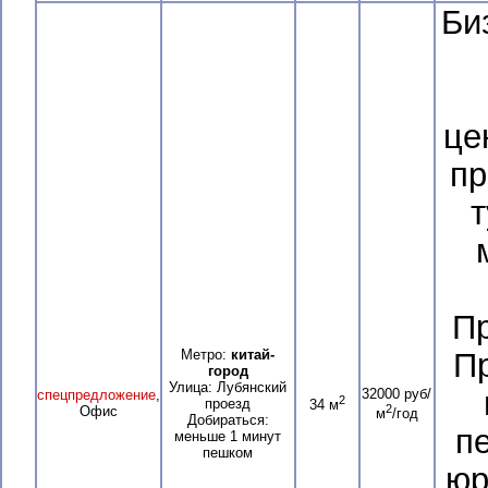
Би
це
пр
т
Пр
Метро:
китай-
П
город
Улица: Лубянский
32000 руб/
спецпредложение
,
2
проезд
34 м
2
Офис
м
/год
Добираться:
п
меньше 1 минут
пешком
юр