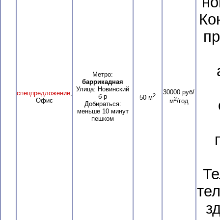
но
Ко
пр
Метро:
баррикадная
Улица: Новинский
30000 руб/
спецпредложение
,
2
б-р
50 м
2
Офис
м
/год
Добираться:
меньше 10 минут
пешком
Те
тел
з