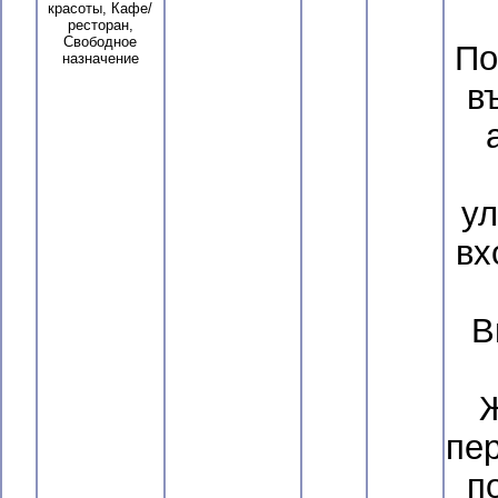
красоты, Кафе/
ресторан,
Свободное
По
назначение
в
ул
вх
В
пе
п