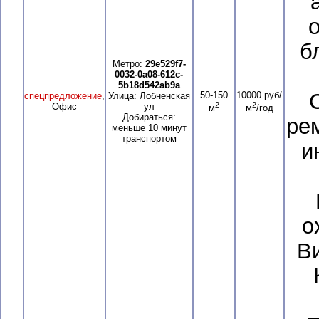
б
Метро:
29e529f7-
0032-0a08-612c-
5b18d542ab9a
50-150
10000 руб/
спецпредложение
,
Улица: Лобненская
2
2
Офис
ул
м
м
/год
Добираться:
ре
меньше 10 минут
транспортом
и
о
В