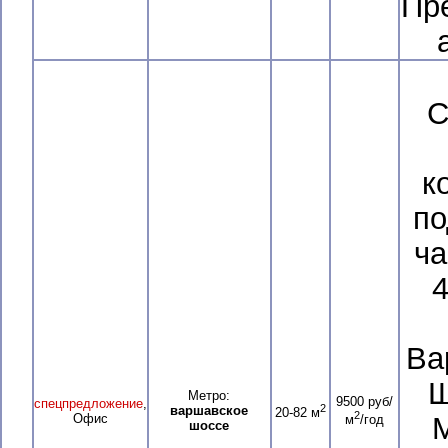
Пр
С
к
по
ча
4
Ва
Щ
Метро:
9500 руб/
спецпредложение
,
2
варшавское
20-82 м
2
Офис
М
м
/год
шоссе