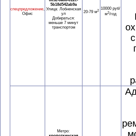
5b18d542ab9a
10000 руб/
спецпредложение
,
Улица: Лобненская
2
20-79 м
2
Офис
ул
м
/год
Добираться:
меньше 7 минут
ох
транспортом
с
р
Ад
ре
Метро:
м
кропоткинская