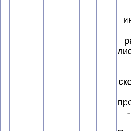
и
р
ли
ск
пр