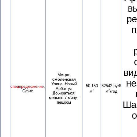
в
ре
п
ви
Метро:
смоленская
не
Улица: Новый
50-150
32542 руб/
спецпредложение
,
Арбат ул
2
2
Офис
м
м
/год
Добираться:
меньше 7 минут
Ша
пешком
о