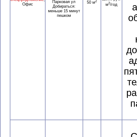
2
Парковая ул
50 м
2
Офис
а
м
/год
Добираться:
меньше 15 минут
о
пешком
до
а
пя
те
ра
п
С