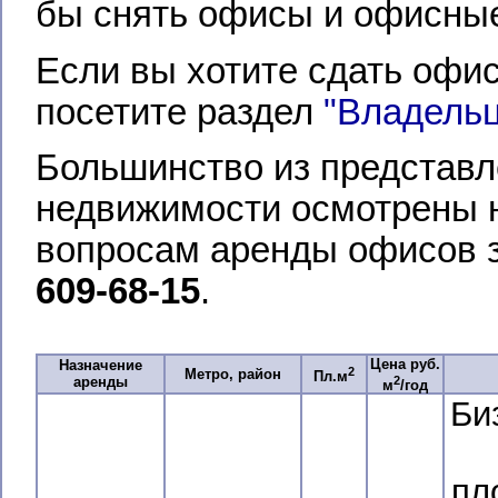
бы снять офисы и офисные
Если вы хотите сдать офи
посетите раздел
"Владель
Большинство из представл
недвижимости осмотрены 
вопросам аренды офисов з
609-68-15
.
Цена руб.
Назначение
2
Метро, район
Пл.м
2
аренды
м
/год
Би
пл