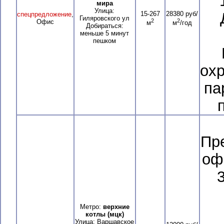
мира
Улица:
15-267
28380 руб/
спецпредложение
,
Гиляровского ул
2
2
Офис
м
м
/год
Добираться:
меньше 5 минут
пешком
охр
па
Пр
оф
Метро:
верхние
котлы (мцк)
Улица: Варшавское