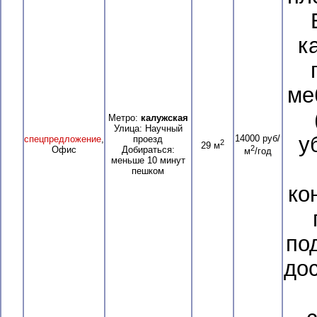
к
ме
Метро:
калужская
Улица: Научный
у
14000 руб/
спецпредложение
,
проезд
2
29 м
2
Офис
Добираться:
м
/год
меньше 10 минут
пешком
ко
по
дос