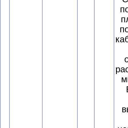
п
п
п
ка
ра
м
в