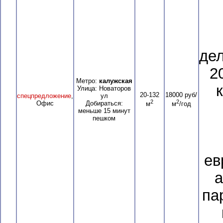
де
20
Метро:
калужская
к
Улица: Новаторов
20-132
18000 руб/
спецпредложение
,
ул
2
2
Офис
Добираться:
м
м
/год
меньше 15 минут
пешком
ев
а
па