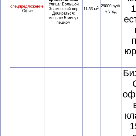
Улица: Большой
1
29000 руб/
спецпредложение
,
2
Знаменский пер
11-36 м
2
Офис
м
/год
Добираться:
ес
меньше 5 минут
пешком
юр
Би
С
оф
кл
1