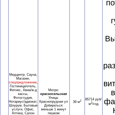
по
г
Вы
ра
Медцентр, Сауна,
Магазин,
ви
спецпредложение
,
Гостиница/отель,
Фитнес, Авиа/ж-д
Метро:
в
кассы,
красносельская
Фотостудия,
Улица:
фа
85714 руб/
2
Нотариус/адвокат,
Краснопрудная ул
39 м
2
м
/год
Шоурум, Бытовые
Добираться:
услуги, Офис,
меньше 1 минут
Аптека, Салон
пешком