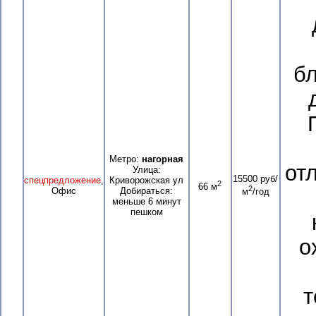
бл
Метро:
нагорная
от
Улица:
15500 руб/
спецпредложение
,
Криворожская ул
2
66 м
2
Офис
Добираться:
м
/год
меньше 6 минут
пешком
о
т