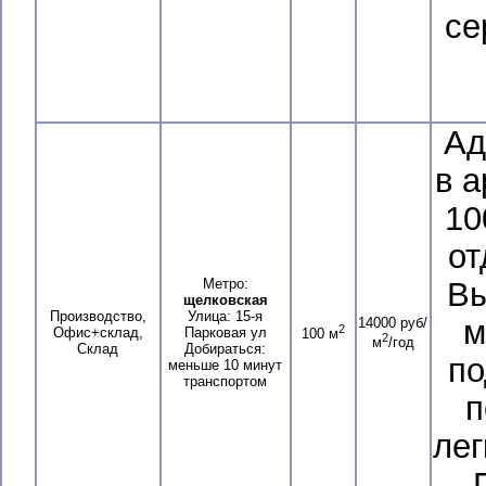
се
Ад
в 
10
от
Метро:
Вы
щелковская
Производство,
Улица: 15-я
м
14000 руб/
2
Офис+склад,
Парковая ул
100 м
2
м
/год
Склад
Добираться:
по
меньше 10 минут
транспортом
п
лег