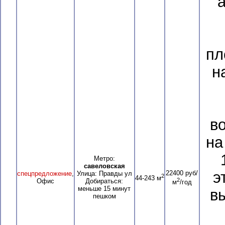
пл
н
в
на
Метро:
савеловская
э
22400 руб/
спецпредложение
,
Улица: Правды ул
2
44-243 м
2
Офис
Добираться:
м
/год
меньше 15 минут
в
пешком