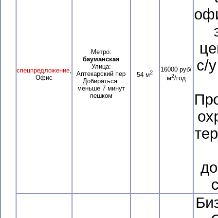
офи
це
Метро:
бауманская
с/
Улица:
16000 руб/
спецпредложение
,
2
Аптекарский пер
54 м
2
Офис
м
/год
Добираться:
меньше 7 минут
Про
пешком
ох
тер
до
Би