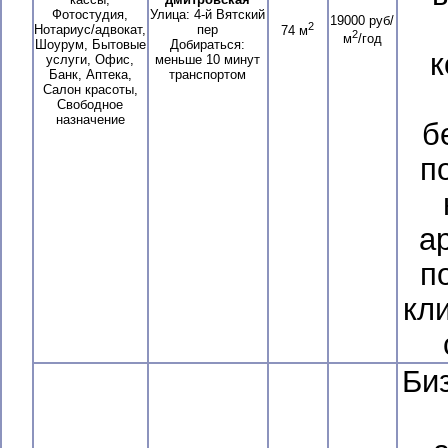
Фотостудия,
Улица: 4-й Вятский
19000 руб/
2
Нотариус/адвокат,
пер
74 м
2
м
/год
Шоурум, Бытовые
Добираться:
к
услуги, Офис,
меньше 10 минут
Банк, Аптека,
транспортом
Салон красоты,
Свободное
назначение
б
п
а
п
кли
Би