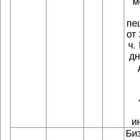
м
пе
от
ч.
дн
и
Би