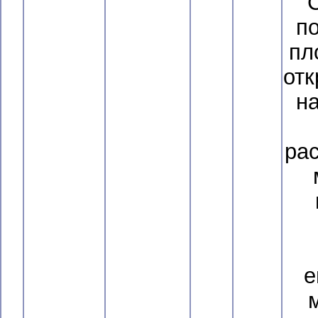
С
п
пл
отк
на
ра
е