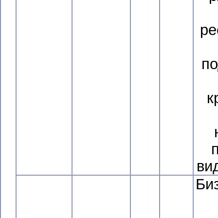
ре
по
к
ви
Би