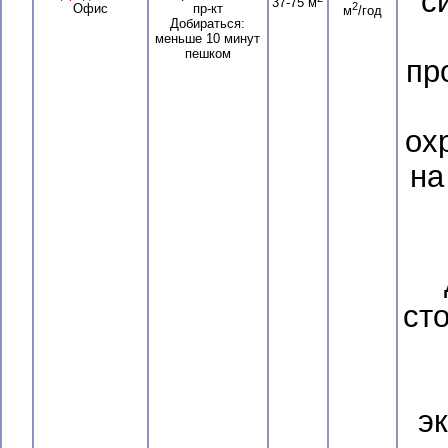
с
37-75 м
2
Офис
пр-кт
м
/год
Добираться:
меньше 10 минут
пешком
пр
ох
на
ст
э