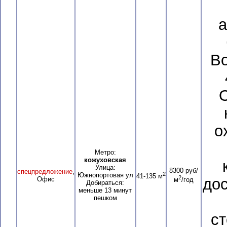
а
В
о
Метро:
кожуховская
Улица:
8300 руб/
спецпредложение
,
2
Южнопортовая ул
41-135 м
2
Офис
дос
м
/год
Добираться:
меньше 13 минут
пешком
ст