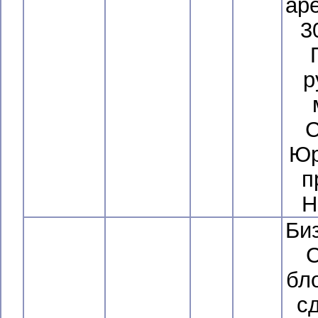
ар
3
р
С
Юр
п
Н
Би
С
бло
сд