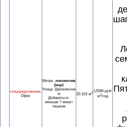
де
шаг
Л
се
к
Метро:
локомотив
(мцк)
Пят
Улица: Щёлковское
12599 руб/
спецпредложение
,
2
ш
20-103 м
2
Офис
м
/год
Добираться:
меньше 7 минут
пешком
р