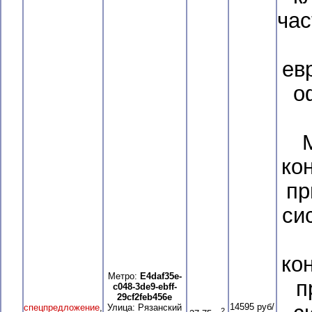
час
ев
о
ко
пр
си
ко
Метро:
E4daf35e-
п
c048-3de9-ebff-
29cf2feb456e
14595 руб/
спецпредложение
,
Улица: Рязанский
2