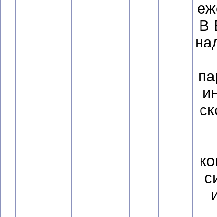
еж
В 
на
па
и
ск
ко
с