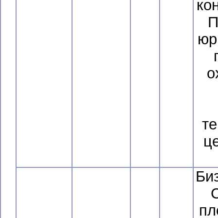
ко
П
юр
о
те
ц
Би
С
пл