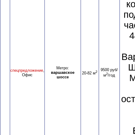
к
по
ча
4
Вар
Щ
Метро:
9500 руб/
спецпредложение
,
2
варшавское
20-82 м
2
Офис
М
м
/год
шоссе
ос