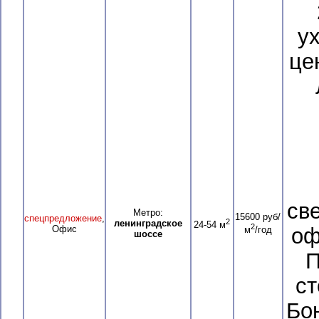
у
це
св
Метро:
15600 руб/
спецпредложение
,
2
ленинградское
24-54 м
2
Офис
оф
м
/год
шоссе
П
ст
Бо