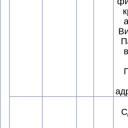
фи
к
В
П
ад
С