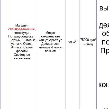
вы
де
Магазин,
спецпредложение
,
о
Фотостудия,
Метро:
Нотариус/адвокат,
смоленская
по
75000 руб/
Шоурум, Бытовые
Улица: Арбат ул
2
99 м
2
услуги, Офис,
Добираться:
м
/год
Аптека, Салон
меньше 4 минут
Пр
красоты,
пешком
Свободное
назначение
ко