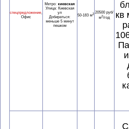
бл
Метро:
киевская
Улица: Киевская
кв
20500 руб/
спецпредложение
,
ул
2
50-183 м
2
Офис
Добираться:
м
/год
меньше 5 минут
р
пешком
106
Па
и
к
С