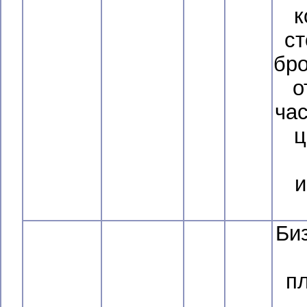
к
ст
бро
о
час
ц
и
Би
п