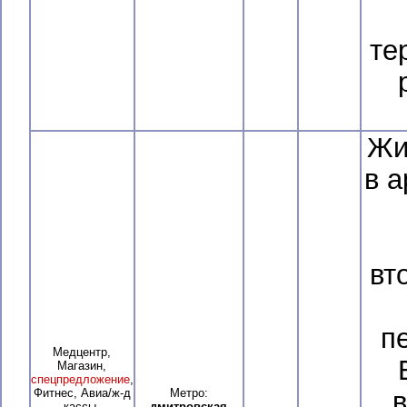
те
Жи
в 
вт
п
Медцентр,
Магазин,
спецпредложение
,
Фитнес, Авиа/ж-д
Метро:
в
кассы,
дмитровская