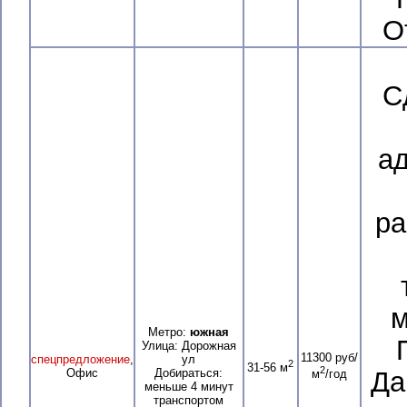
О
С
а
ра
м
Метро:
южная
Улица: Дорожная
11300 руб/
спецпредложение
,
ул
2
31-56 м
2
Офис
Добираться:
Да
м
/год
меньше 4 минут
транспортом