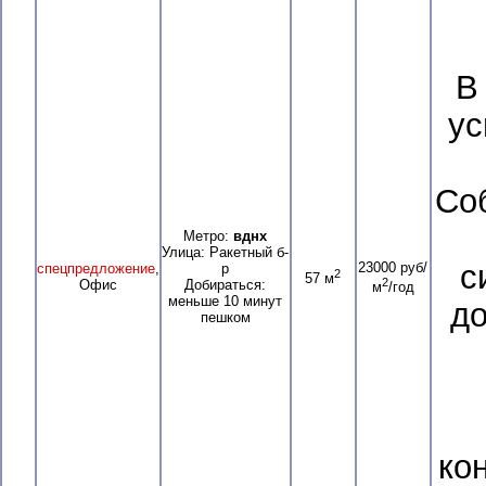
В
ус
Со
Метро:
вднх
Улица: Ракетный б-
с
23000 руб/
спецпредложение
,
р
2
57 м
2
Офис
Добираться:
м
/год
меньше 10 минут
до
пешком
ко