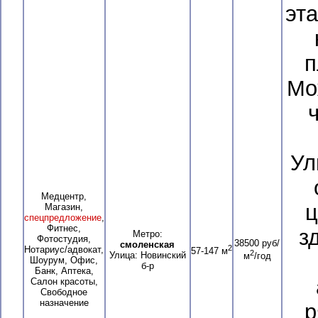
эт
п
Мо
ч
Ул
Медцентр,
ц
Магазин,
спецпредложение
,
Фитнес,
з
Метро:
Фотостудия,
38500 руб/
смоленская
2
Нотариус/адвокат,
57-147 м
2
Улица: Новинский
м
/год
Шоурум, Офис,
б-р
Банк, Аптека,
Салон красоты,
Свободное
назначение
р