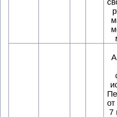
св
р
м
м
А
и
Пе
от
7