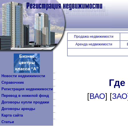
Продажа недвижимости
Аренда недвижимости
Новости недвижимости
Где
Справочник
Регистрация недвижимости
[
ВАО
] [
ЗАО
Перевод в нежилой фонд
Договоры купли продажи
Договоры аренды
Карта сайта
Статьи