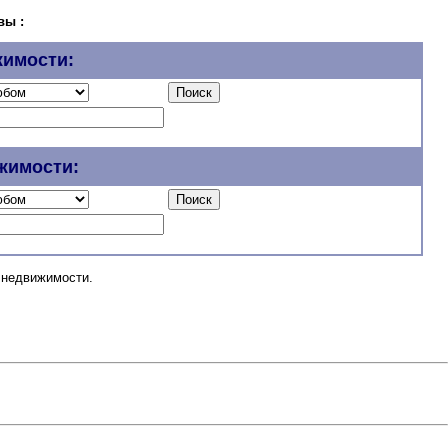
вы :
жимости:
жимости:
 недвижимости.