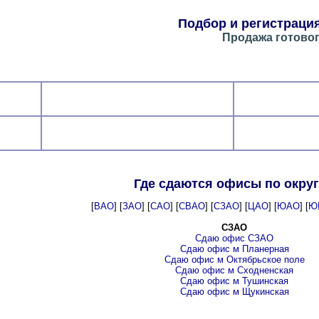
Подбор и регистраци
Продажа готовог
Где сдаются офисы по окру
[
ВАО
] [
ЗАО
] [
САО
] [
СВАО
] [
СЗАО
] [
ЦАО
] [
ЮАО
] [
Ю
СЗАО
Сдаю офис СЗАО
Сдаю офис м Планерная
Сдаю офис м Октябрьское поле
Сдаю офис м Сходненская
Сдаю офис м Тушинская
Сдаю офис м Щукинская